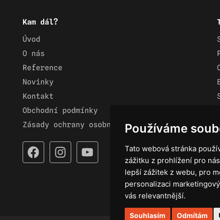
Kam dál?
Úvod
O nás
Reference
Novinky
Kontakt
Obchodní podmínky
Zásady ochrany osobních údajů
Používáme soub
Tato webová stránka použív
zážitku z prohlížení pro nás
lepší zážitek z webu
,
pro m
personalizaci marketingový
vás relevantnější
.
Souhlasím
Odmítám