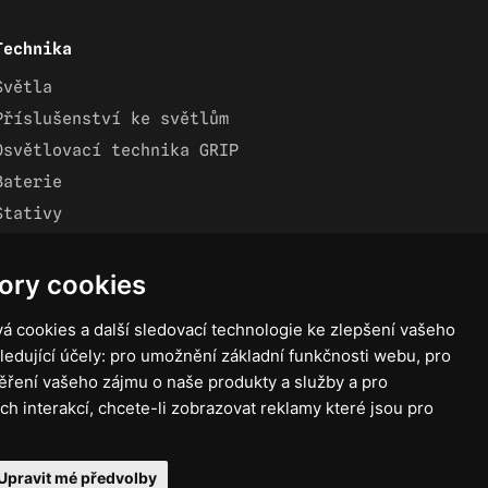
Technika
Světla
Příslušenství ke světlům
Osvětlovací technika GRIP
Baterie
Stativy
Lighting control
Ostatní
ory cookies
Rozvaděče a kabely
á cookies a další sledovací technologie ke zlepšení vašeho
Spotřební materiál
ledující účely:
pro umožnění základní funkčnosti webu
,
pro
Z75 MISC. (RŮZNÉ) Accessories
ěření vašeho zájmu o naše produkty a služby a pro
ch interakcí
,
chcete-li zobrazovat reklamy které jsou pro
Upravit mé předvolby