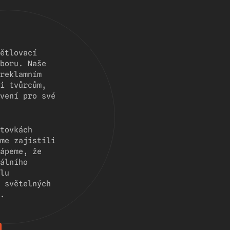
ětlovací
boru. Naše
reklamním
i tvůrcům,
vení pro své
tovkách
me zajistili
ápeme, že
álního
lu
 světelných
.