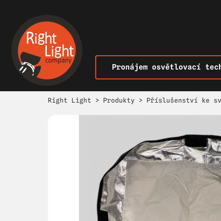
Pronájem osvětlovací tec
Right Light
>
Produkty
>
Příslušenství ke s