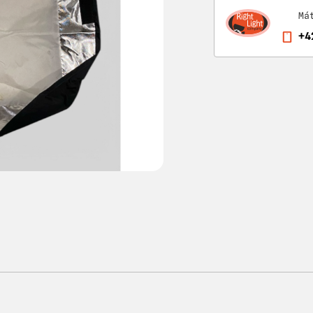
Má
+4