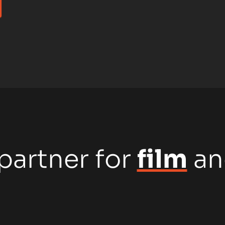
partner for
film
a