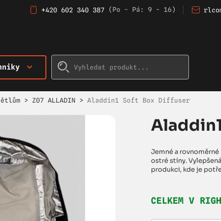
(Po - Pá: 9 - 16)
+420 602 340 387
rlco
hniky
větlům
>
Z07 ALLADIN
>
Aladdin1 Soft Box Diffuser
Aladdin1
Jemné a rovnoměrné ro
ostré stíny. Vylepšená
produkci, kde je potř
CELKEM V RIG