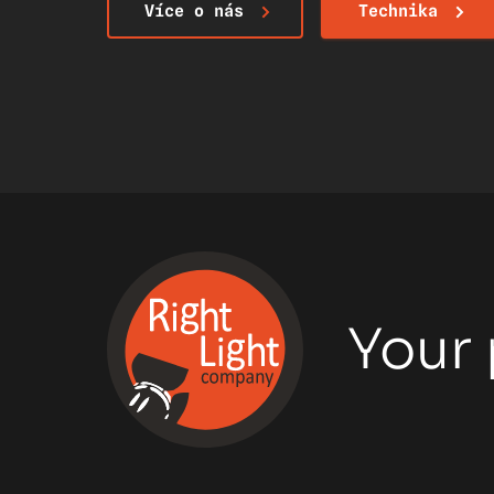
Více o nás
Technika
Your 