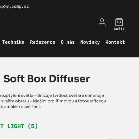
mp@rlcomp.cz
Košík
Technika
Reference
O nás
Novinky
Kontakt
 Soft Box Diffuser
zptýlení světla – Snižuje tvrdost světla a eliminuje
 kvalita obrazu – Ideální pro filmovou a fotografickou
eba měkké osvětlení.
HT LIGHT (5)