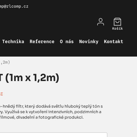
mp@rlcomp.cz
Košík
Technika
Reference
O nás
Novinky
Kontakt
1,2m)
 (1m x 1,2m)
3I
-hnědý filtr, který dodává světlu hluboký teplý tón s
. Využívá se k vytvoření intenzivních, podzimních a
ilmové, divadelní a fotografické produkci.