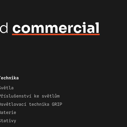
nd
commercial
Technika
Světla
Příslušenství ke světlům
Osvětlovací technika GRIP
Baterie
Stativy