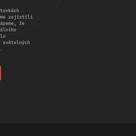
tovkách
me zajistili
ápeme, že
álního
lu
 světelných
.