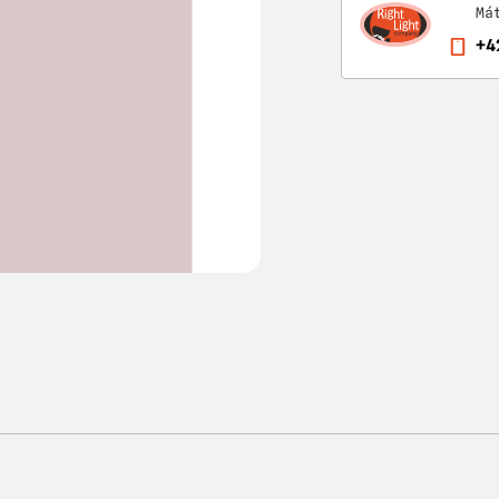
Má
+4