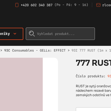
(Po - Pá: 9 - 16)
+420 602 340 387
rlco
hniky
>
93C Consumables - GELLs: EFFECT
>
93I 777 RUST (1m x 
777 RUST
Číslo produktu:
9
RUST je sytý oranžovo
nádechem rezavé barvy
zemských odstínů ve f