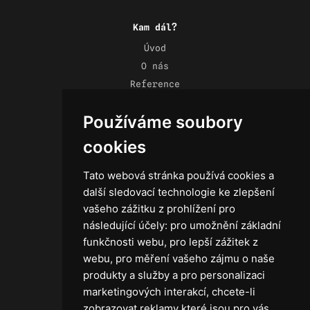
Kam dál?
Úvod
O nás
Reference
Novinky
Používáme soubory
Kontakt
Obchodní podmínky
cookies
Zásady ochrany osobních údajů
Tato webová stránka používá cookies a
další sledovací technologie ke zlepšení
vašeho zážitku z prohlížení pro
následující účely:
pro umožnění základní
Technika
funkčnosti webu
,
pro lepší zážitek z
Světla
webu
,
pro měření vašeho zájmu o naše
Příslušenství ke světlům
produkty a služby a pro personalizaci
Osvětlovací technika GRIP
marketingových interakcí
,
chcete-li
Baterie
zobrazovat reklamy které jsou pro vás