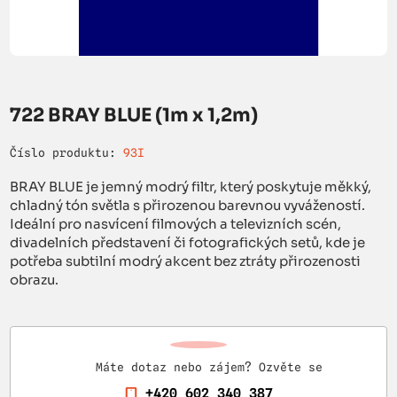
722 BRAY BLUE (1m x 1,2m)
Číslo produktu:
93I
BRAY BLUE je jemný modrý filtr, který poskytuje měkký,
chladný tón světla s přirozenou barevnou vyvážeností.
Ideální pro nasvícení filmových a televizních scén,
divadelních představení či fotografických setů, kde je
potřeba subtilní modrý akcent bez ztráty přirozenosti
obrazu.
Máte dotaz nebo zájem? Ozvěte se
+420 602 340 387