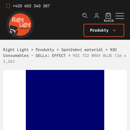
+420 602 340 387
Košík
Produkty
Right Light
>
Produkty
>
Spotřební materiál
>
93C
Consumables - GELLs: EFFECT
>
93I 722 BRAY BLUE (1m x
1,2m)