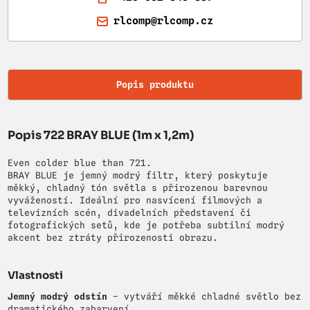
rlcomp@rlcomp.cz
Popis produktu
Popis 722 BRAY BLUE (1m x 1,2m)
Even colder blue than 721.
BRAY BLUE je jemný modrý filtr, který poskytuje
měkký, chladný tón světla s přirozenou barevnou
vyvážeností. Ideální pro nasvícení filmových a
televizních scén, divadelních představení či
fotografických setů, kde je potřeba subtilní modrý
akcent bez ztráty přirozenosti obrazu.
Vlastnosti
Jemný modrý odstín
– vytváří měkké chladné světlo bez
dramatického zabarvení