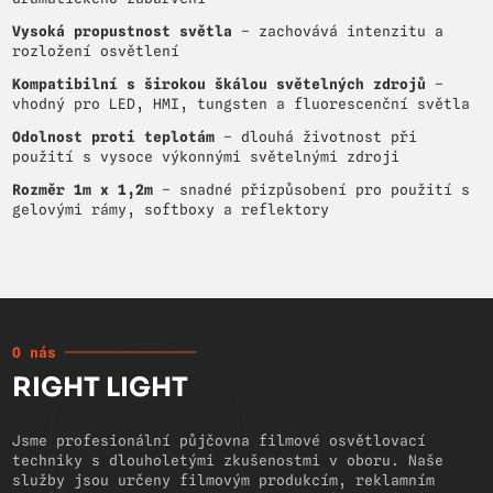
Vysoká propustnost světla
– zachovává intenzitu a
rozložení osvětlení
Kompatibilní s širokou škálou světelných zdrojů
–
vhodný pro LED, HMI, tungsten a fluorescenční světla
Odolnost proti teplotám
– dlouhá životnost při
použití s vysoce výkonnými světelnými zdroji
Rozměr 1m x 1,2m
– snadné přizpůsobení pro použití s
gelovými rámy, softboxy a reflektory
O nás
RIGHT LIGHT
Jsme profesionální půjčovna filmové osvětlovací
techniky s dlouholetými zkušenostmi v oboru. Naše
služby jsou určeny filmovým produkcím, reklamním