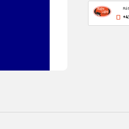
Má
+4