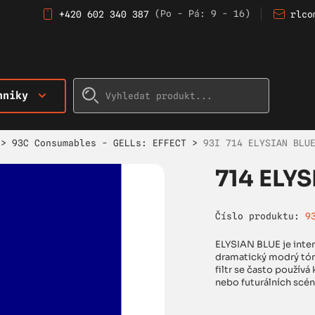
(Po - Pá: 9 - 16)
+420 602 340 387
rlco
hniky
>
93C Consumables - GELLs: EFFECT
>
93I 714 ELYSIAN BLU
714 ELYS
Číslo produktu:
9
ELYSIAN BLUE je intenz
dramatický modrý tón 
filtr se často použív
nebo futurálních scén