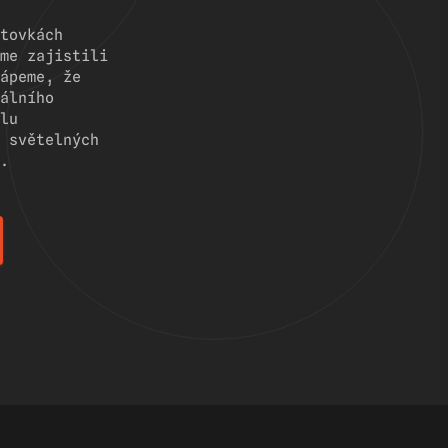
tovkách
me zajistili
ápeme, že
álního
lu
 světelných
.