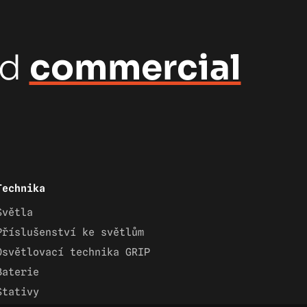
nd
commercial
Technika
Světla
Příslušenství ke světlům
Osvětlovací technika GRIP
Baterie
Stativy