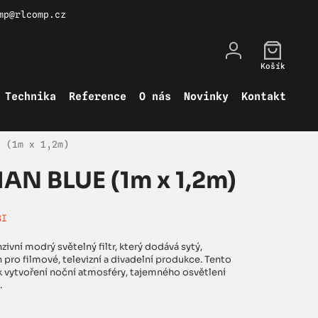
mp@rlcomp.cz
Košík
Technika
Reference
O nás
Novinky
Kontakt
E (1m x 1,2m)
IAN BLUE (1m x 1,2m)
3I
ivní modrý světelný filtr, který dodává sytý,
pro filmové, televizní a divadelní produkce. Tento
á k vytvoření noční atmosféry, tajemného osvětlení
.