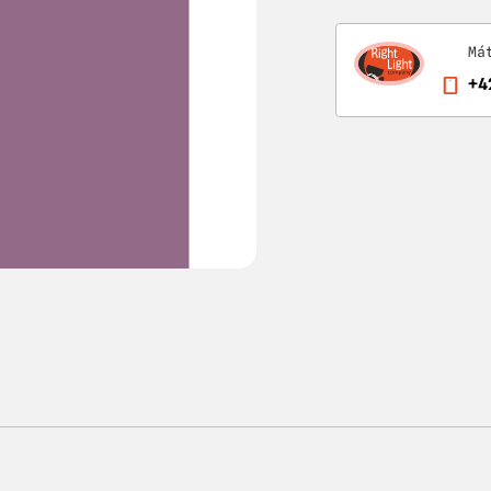
Má
+4