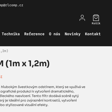
mp@rlcomp.cz
Košík
Technika
Reference
O nás
Novinky
Kontakt
1,2m)
 (1m x 1,2m)
3I
r s hlubokým švestkovým odstínem, který se využívá ve
fotografické produkci k vytvoření dramatického,
leckého nasvícení. Tento filtr dodává scéně sytý
erý je ideální pro zvýraznění kontrastů, vytvoření
o stylizované vizuální efekty.