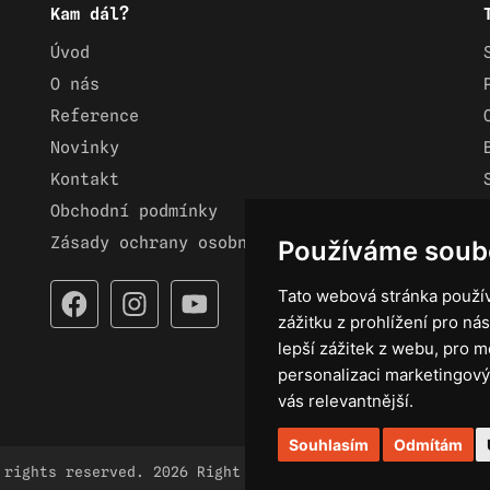
Kam dál?
Úvod
O nás
Reference
Novinky
Kontakt
Obchodní podmínky
Zásady ochrany osobních údajů
Používáme soub
Tato webová stránka použív
zážitku z prohlížení pro nás
lepší zážitek z webu
,
pro m
personalizaci marketingový
vás relevantnější
.
Souhlasím
Odmítám
 rights reserved. 2026 Right Light.
braincoded by
fro