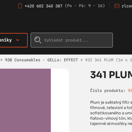
(Po - Pá: 9 - 16)
+420 602 340 387
rlco
hniky
>
93B Consumables - GELLs: EFFECT
>
93I 341 PLUM (1m x 
341 PLUM
Číslo produktu:
9
Plum je světelný filt
filmové, televizní a 
sofistikovaného a umě
fialovo-vínový tón, kt
tajemné atmosféry neb