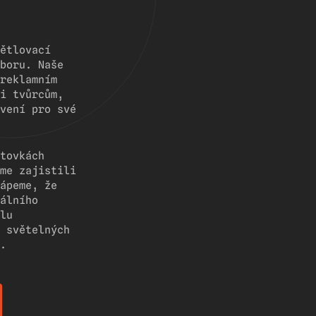
ětlovací
boru. Naše
reklamním
i tvůrcům,
vení pro své
tovkách
me zajistili
ápeme, že
álního
lu
 světelných
.