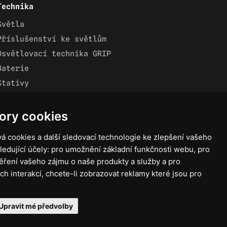
Technika
Světla
Příslušenství ke světlům
Osvětlovací technika GRIP
Baterie
Stativy
Lighting control
Ostatní
ory cookies
Rozvaděče a kabely
á cookies a další sledovací technologie ke zlepšení vašeho
Spotřební materiál
ledující účely:
pro umožnění základní funkčnosti webu
,
pro
Z75 MISC. (RŮZNÉ) Accessories
ěření vašeho zájmu o naše produkty a služby a pro
ch interakcí
,
chcete-li zobrazovat reklamy které jsou pro
Upravit mé předvolby
ntio