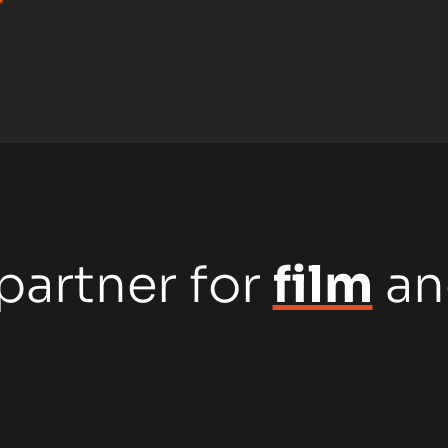
partner for
film
a