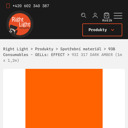
+420 602 340 387
Košík
Produkty
Right Light
>
Produkty
>
Spotřební materiál
>
93B
Consumables - GELLs: EFFECT
>
93I 317 DARK AMBER (1m
x 1,2m)