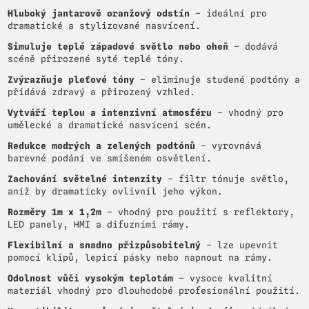
Hluboký jantarově oranžový odstín
– ideální pro
dramatické a stylizované nasvícení.
Simuluje teplé západové světlo nebo oheň
– dodává
scéně přirozené syté teplé tóny.
Zvýrazňuje pleťové tóny
– eliminuje studené podtóny a
přidává zdravý a přirozený vzhled.
Vytváří teplou a intenzivní atmosféru
– vhodný pro
umělecké a dramatické nasvícení scén.
Redukce modrých a zelených podtónů
– vyrovnává
barevné podání ve smíšeném osvětlení.
Zachování světelné intenzity
– filtr tónuje světlo,
aniž by dramaticky ovlivnil jeho výkon.
Rozměry 1m x 1,2m
– vhodný pro použití s reflektory,
LED panely, HMI a difuzními rámy.
Flexibilní a snadno přizpůsobitelný
– lze upevnit
pomocí klipů, lepicí pásky nebo napnout na rámy.
Odolnost vůči vysokým teplotám
– vysoce kvalitní
materiál vhodný pro dlouhodobé profesionální použití.