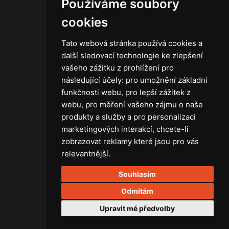
Používáme soubory
Kontakt
Obchodní podmínky
cookies
Zásady ochrany osobních údajů
Tato webová stránka používá cookies a
další sledovací technologie ke zlepšení
vašeho zážitku z prohlížení pro
následující účely:
pro umožnění základní
Technika
funkčnosti webu
,
pro lepší zážitek z
Světla
webu
,
pro měření vašeho zájmu o naše
Příslušenství ke světlům
produkty a služby a pro personalizaci
Osvětlovací technika GRIP
marketingových interakcí
,
chcete-li
Baterie
zobrazovat reklamy které jsou pro vás
Stativy
relevantnější
.
Lighting control
Souhlasím
Ostatní
Rozvaděče a kabely
Odmítám
Spotřební materiál
Upravit mé předvolby
Z75 MISC. (RŮZNÉ) Accessories