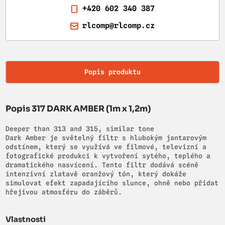
+420 602 340 387
rlcomp@rlcomp.cz
Popis produktu
Popis 317 DARK AMBER (1m x 1,2m)
Deeper than 313 and 315, similar tone
Dark Amber je světelný filtr s hlubokým jantarovým
odstínem, který se využívá ve filmové, televizní a
fotografické produkci k vytvoření sytého, teplého a
dramatického nasvícení. Tento filtr dodává scéně
intenzivní zlatavě oranžový tón, který dokáže
simulovat efekt zapadajícího slunce, ohně nebo přidat
hřejivou atmosféru do záběrů.
Vlastnosti