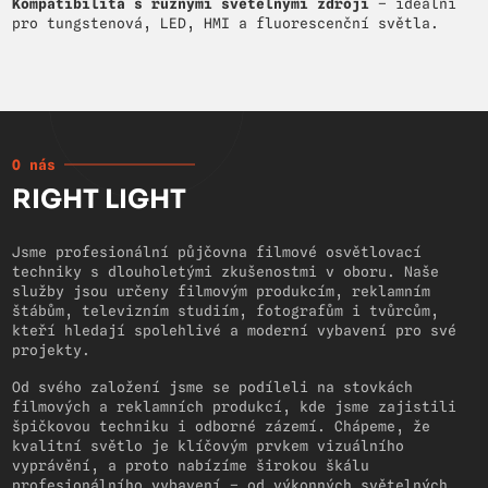
Kompatibilita s různými světelnými zdroji
– ideální
pro tungstenová, LED, HMI a fluorescenční světla.
O nás
RIGHT LIGHT
Jsme profesionální půjčovna filmové osvětlovací
techniky s dlouholetými zkušenostmi v oboru. Naše
služby jsou určeny filmovým produkcím, reklamním
štábům, televizním studiím, fotografům i tvůrcům,
kteří hledají spolehlivé a moderní vybavení pro své
projekty.
Od svého založení jsme se podíleli na stovkách
filmových a reklamních produkcí, kde jsme zajistili
špičkovou techniku i odborné zázemí. Chápeme, že
kvalitní světlo je klíčovým prvkem vizuálního
vyprávění, a proto nabízíme širokou škálu
profesionálního vybavení – od výkonných světelných