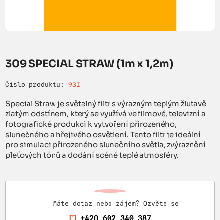
309 SPECIAL STRAW (1m x 1,2m)
Číslo produktu:
93I
Special Straw je světelný filtr s výrazným teplým žlutavě
zlatým odstínem, který se využívá ve filmové, televizní a
fotografické produkci k vytvoření přirozeného,
slunečného a hřejivého osvětlení. Tento filtr je ideální
pro simulaci přirozeného slunečního světla, zvýraznění
pleťových tónů a dodání scéně teplé atmosféry.
Máte dotaz nebo zájem? Ozvěte se
+420 602 340 387