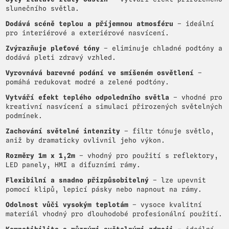
slunečního světla.
Dodává scéně teplou a příjemnou atmosféru
– ideální
pro interiérové a exteriérové nasvícení.
Zvýrazňuje pleťové tóny
– eliminuje chladné podtóny a
dodává pleti zdravý vzhled.
Vyrovnává barevné podání ve smíšeném osvětlení
–
pomáhá redukovat modré a zelené podtóny.
Vytváří efekt teplého odpoledního světla
– vhodné pro
kreativní nasvícení a simulaci přirozených světelných
podmínek.
Zachování světelné intenzity
– filtr tónuje světlo,
aniž by dramaticky ovlivnil jeho výkon.
Rozměry 1m x 1,2m
– vhodný pro použití s reflektory,
LED panely, HMI a difuzními rámy.
Flexibilní a snadno přizpůsobitelný
– lze upevnit
pomocí klipů, lepicí pásky nebo napnout na rámy.
Odolnost vůči vysokým teplotám
– vysoce kvalitní
materiál vhodný pro dlouhodobé profesionální použití.