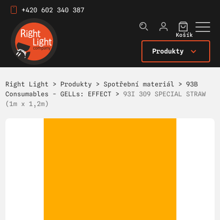
+420 602 340 387
Košík
Produkty
Right Light
>
Produkty
>
Spotřební materiál
>
93B
Consumables - GELLs: EFFECT
>
93I 309 SPECIAL STRAW
(1m x 1,2m)