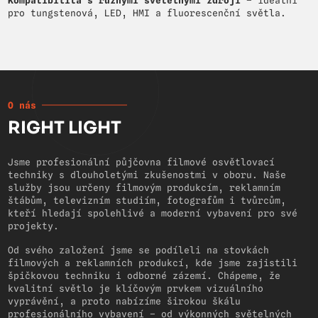
Kompatibilita s různými světelnými zdroji
– ideální
pro tungstenová, LED, HMI a fluorescenční světla.
O nás
RIGHT LIGHT
Jsme profesionální půjčovna filmové osvětlovací
techniky s dlouholetými zkušenostmi v oboru. Naše
služby jsou určeny filmovým produkcím, reklamním
štábům, televizním studiím, fotografům i tvůrcům,
kteří hledají spolehlivé a moderní vybavení pro své
projekty.
Od svého založení jsme se podíleli na stovkách
filmových a reklamních produkcí, kde jsme zajistili
špičkovou techniku i odborné zázemí. Chápeme, že
kvalitní světlo je klíčovým prvkem vizuálního
vyprávění, a proto nabízíme širokou škálu
profesionálního vybavení – od výkonných světelných