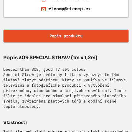
rlcomp@rlcomp.cz
Popis produktu
Popis 309 SPECIAL STRAW (1m x 1,2m)
Deeper than 308, good TV set colour.
Special Straw je světelný filtr s výrazným teplým
žlutavě zlatým odstínem, který se využívá ve filmové,
televizní a fotografické produkci k vytvoření
přirozeného, slunečného a hřejivého osvětlení. Tento
filtr je ideální pro simulaci přirozeného slunečního
světla, zvýraznění pleťových tónů a dodání scéně
teplé atmosféry.
Vlastnosti
Sytý žlutavě zlatý odstín
– vytváří efekt přirozeného