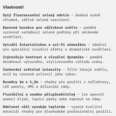
Vlastnosti
Sytý fluorescenční zelený odstín
– dodává scéně
chladné, zářivé zelené nasvícení.
Barevná korekce pro zářivkové světlo
– pomáhá
vyrovnat nežádoucí zelené podtóny při smíšeném
osvětlení.
Vytváří futuristickou a sci-fi atmosféru
– ideální
pro speciální vizuální efekty a dramatické osvětlení.
Zvýrazňuje kontrast a vizuální dynamiku
– pomáhá
dosáhnout výrazného, stylizovaného vzhledu scény.
Zachování světelné intenzity
– filtr tónuje světlo,
aniž by výrazně ovlivnil jeho výkon.
Rozměry 1m x 1,2m
– vhodný pro použití s reflektory,
LED panely, HMI a difuzními rámy.
Flexibilní a snadno přizpůsobitelný
– lze upevnit
pomocí klipů, lepicí pásky nebo napnout na rámy.
Odolnost vůči vysokým teplotám
– vysoce kvalitní
materiál vhodný pro dlouhodobé profesionální použití.