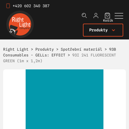
+420 602 340 387
Košík
Produkty
Right Light
>
Produkty
>
Spotřební materiál
>
93B
Consumables - GELLs: EFFECT
>
93I 241 FLUORESCENT
GREEN (1m x 1,2m)