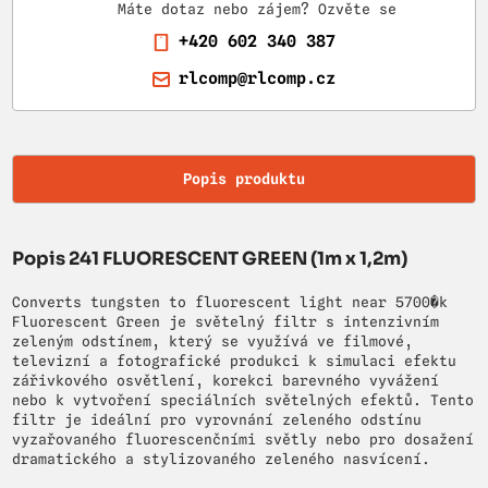
Máte dotaz nebo zájem? Ozvěte se
+420 602 340 387
rlcomp@rlcomp.cz
Popis produktu
Popis 241 FLUORESCENT GREEN (1m x 1,2m)
Converts tungsten to fluorescent light near 5700�k
Fluorescent Green je světelný filtr s intenzivním
zeleným odstínem, který se využívá ve filmové,
televizní a fotografické produkci k simulaci efektu
zářivkového osvětlení, korekci barevného vyvážení
nebo k vytvoření speciálních světelných efektů. Tento
filtr je ideální pro vyrovnání zeleného odstínu
vyzařovaného fluorescenčními světly nebo pro dosažení
dramatického a stylizovaného zeleného nasvícení.