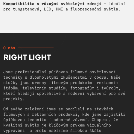
Kompatibilita s různými světelnými zdroji
– ideální
pro tungstenová, LED, HMI a fluorescenční světla.
O nás
RIGHT LIGHT
Jsme profesionální půjčovna filmové osvětlovací
techniky s dlouholetými zkušenostmi v oboru. Naše
služby jsou určeny filmovým produkcím, reklamním
štábům, televizním studiím, fotografům i tvůrcům,
kteří hledají spolehlivé a moderní vybavení pro své
projekty.
Od svého založení jsme se podíleli na stovkách
filmových a reklamních produkcí, kde jsme zajistili
špičkovou techniku i odborné zázemí. Chápeme, že
kvalitní světlo je klíčovým prvkem vizuálního
vyprávění, a proto nabízíme širokou škálu