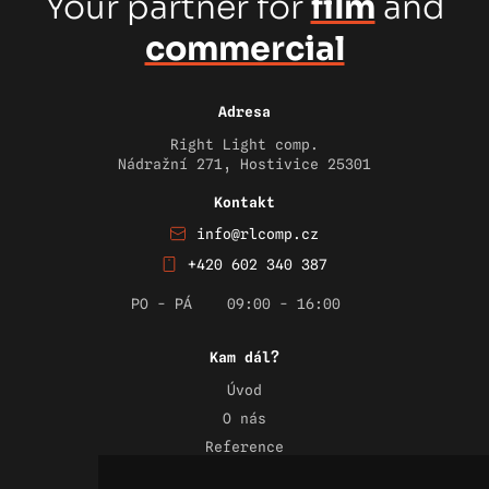
Your partner for
film
and
commercial
Adresa
Right Light comp.
Nádražní 271, Hostivice 25301
Kontakt
info@rlcomp.cz
+420 602 340 387
PO - PÁ
09:00 - 16:00
Kam dál?
Úvod
O nás
Reference
Novinky