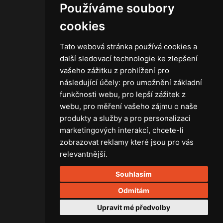
Používáme soubory
Kontakt
Obchodní podmínky
cookies
Zásady ochrany osobních údajů
Tato webová stránka používá cookies a
další sledovací technologie ke zlepšení
vašeho zážitku z prohlížení pro
následující účely:
pro umožnění základní
Technika
funkčnosti webu
,
pro lepší zážitek z
Světla
webu
,
pro měření vašeho zájmu o naše
Příslušenství ke světlům
produkty a služby a pro personalizaci
Osvětlovací technika GRIP
marketingových interakcí
,
chcete-li
Baterie
zobrazovat reklamy které jsou pro vás
Stativy
relevantnější
.
Lighting control
Souhlasím
Ostatní
Rozvaděče a kabely
Odmítám
Spotřební materiál
Upravit mé předvolby
Z75 MISC. (RŮZNÉ) Accessories