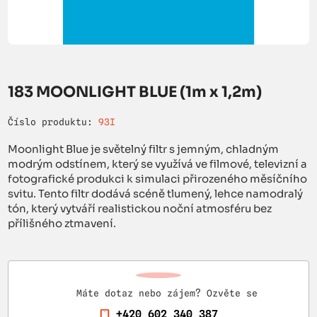
183 MOONLIGHT BLUE (1m x 1,2m)
Číslo produktu:
93I
Moonlight Blue je světelný filtr s jemným, chladným
modrým odstínem, který se využívá ve filmové, televizní a
fotografické produkci k simulaci přirozeného měsíčního
svitu. Tento filtr dodává scéně tlumený, lehce namodralý
tón, který vytváří realistickou noční atmosféru bez
přílišného ztmavení.
Máte dotaz nebo zájem? Ozvěte se
+420 602 340 387