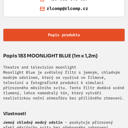
rlcomp@rlcomp.cz
Popis produktu
Popis 183 MOONLIGHT BLUE (1m x 1,2m)
Theatre and television moonlight
Moonlight Blue je světelný filtr s jemným, chladným
modrým odstínem, který se využívá ve filmové,
televizní a fotografické produkci k simulaci
přirozeného měsíčního svitu. Tento filtr dodává scéně
tlumený, lehce namodralý tón, který vytváří
realistickou noční atmosféru bez přílišného ztmavení.
Vlastnosti
Jemný chladný modrý odstín
– poskytuje přirozený
efekt měsíčního svitu bez přehnaného zabarvení.