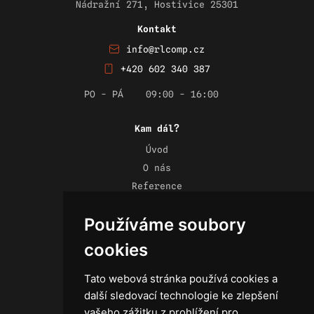
Nádražní 271, Hostivice 25301
Kontakt
info@rlcomp.cz
+420 602 340 387
PO - PÁ
09:00 - 16:00
Kam dál?
Úvod
O nás
Reference
Novinky
Používáme soubory
Kontakt
Obchodní podmínky
cookies
Zásady ochrany osobních údajů
Tato webová stránka používá cookies a
další sledovací technologie ke zlepšení
vašeho zážitku z prohlížení pro