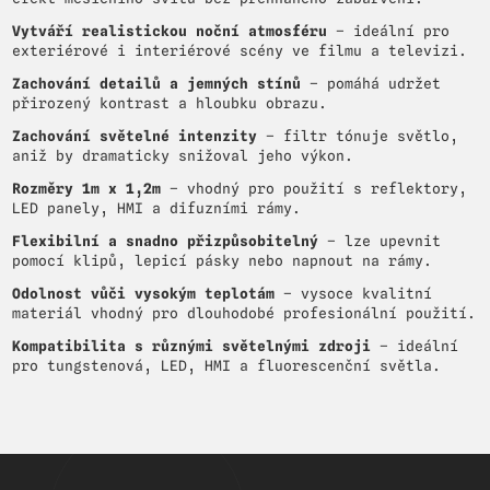
Vytváří realistickou noční atmosféru
– ideální pro
exteriérové i interiérové scény ve filmu a televizi.
Zachování detailů a jemných stínů
– pomáhá udržet
přirozený kontrast a hloubku obrazu.
Zachování světelné intenzity
– filtr tónuje světlo,
aniž by dramaticky snižoval jeho výkon.
Rozměry 1m x 1,2m
– vhodný pro použití s reflektory,
LED panely, HMI a difuzními rámy.
Flexibilní a snadno přizpůsobitelný
– lze upevnit
pomocí klipů, lepicí pásky nebo napnout na rámy.
Odolnost vůči vysokým teplotám
– vysoce kvalitní
materiál vhodný pro dlouhodobé profesionální použití.
Kompatibilita s různými světelnými zdroji
– ideální
pro tungstenová, LED, HMI a fluorescenční světla.