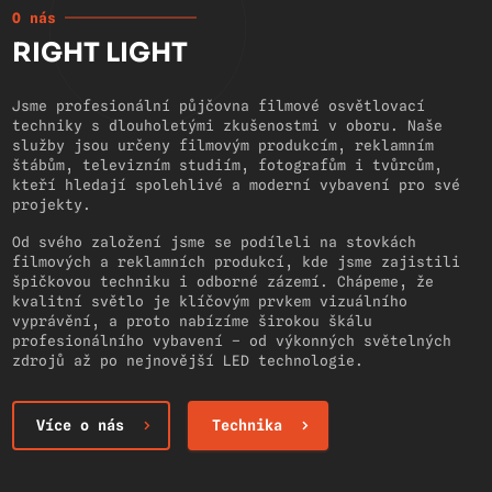
O nás
RIGHT LIGHT
Jsme profesionální půjčovna filmové osvětlovací
techniky s dlouholetými zkušenostmi v oboru. Naše
služby jsou určeny filmovým produkcím, reklamním
štábům, televizním studiím, fotografům i tvůrcům,
kteří hledají spolehlivé a moderní vybavení pro své
projekty.
Od svého založení jsme se podíleli na stovkách
filmových a reklamních produkcí, kde jsme zajistili
špičkovou techniku i odborné zázemí. Chápeme, že
kvalitní světlo je klíčovým prvkem vizuálního
vyprávění, a proto nabízíme širokou škálu
profesionálního vybavení – od výkonných světelných
zdrojů až po nejnovější LED technologie.
Více o nás
Technika