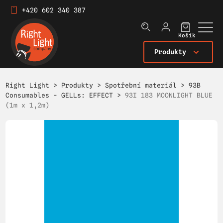
+420 602 340 387
Košík
Produkty
Right Light
>
Produkty
>
Spotřební materiál
>
93B
Consumables - GELLs: EFFECT
>
93I 183 MOONLIGHT BLUE
(1m x 1,2m)