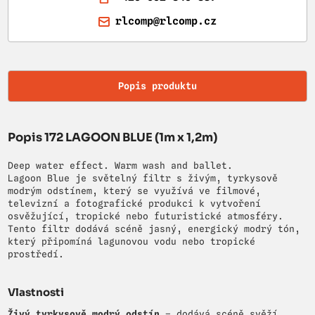
rlcomp@rlcomp.cz
Popis produktu
Popis 172 LAGOON BLUE (1m x 1,2m)
Deep water effect. Warm wash and ballet.
Lagoon Blue je světelný filtr s živým, tyrkysově
modrým odstínem, který se využívá ve filmové,
televizní a fotografické produkci k vytvoření
osvěžující, tropické nebo futuristické atmosféry.
Tento filtr dodává scéně jasný, energický modrý tón,
který připomíná lagunovou vodu nebo tropické
prostředí.
Vlastnosti
Živý tyrkysově modrý odstín
– dodává scéně svěží,