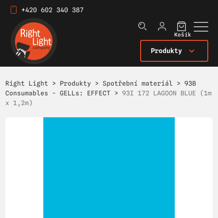
+420 602 340 387
Košík
Produkty
Right Light
>
Produkty
>
Spotřební materiál
>
93B
Consumables - GELLs: EFFECT
>
93I 172 LAGOON BLUE (1m
x 1,2m)