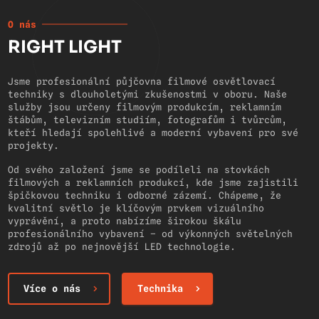
O nás
RIGHT LIGHT
Jsme profesionální půjčovna filmové osvětlovací
techniky s dlouholetými zkušenostmi v oboru. Naše
služby jsou určeny filmovým produkcím, reklamním
štábům, televizním studiím, fotografům i tvůrcům,
kteří hledají spolehlivé a moderní vybavení pro své
projekty.
Od svého založení jsme se podíleli na stovkách
filmových a reklamních produkcí, kde jsme zajistili
špičkovou techniku i odborné zázemí. Chápeme, že
kvalitní světlo je klíčovým prvkem vizuálního
vyprávění, a proto nabízíme širokou škálu
profesionálního vybavení – od výkonných světelných
zdrojů až po nejnovější LED technologie.
Více o nás
Technika