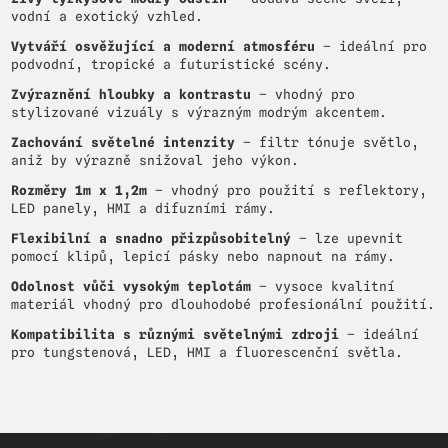
vodní a exotický vzhled.
Vytváří osvěžující a moderní atmosféru
– ideální pro
podvodní, tropické a futuristické scény.
Zvýraznění hloubky a kontrastu
– vhodný pro
stylizované vizuály s výrazným modrým akcentem.
Zachování světelné intenzity
– filtr tónuje světlo,
aniž by výrazně snižoval jeho výkon.
Rozměry 1m x 1,2m
– vhodný pro použití s reflektory,
LED panely, HMI a difuzními rámy.
Flexibilní a snadno přizpůsobitelný
– lze upevnit
pomocí klipů, lepicí pásky nebo napnout na rámy.
Odolnost vůči vysokým teplotám
– vysoce kvalitní
materiál vhodný pro dlouhodobé profesionální použití.
Kompatibilita s různými světelnými zdroji
– ideální
pro tungstenová, LED, HMI a fluorescenční světla.