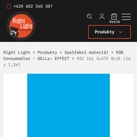
+420 602 340 387
Košík
Produkty
Right Light
>
Produkty
>
Spotřební materiál
>
93B
Consumables - GELLs: EFFECT
>
93I 161 SLATE BLUE (1m
x 1,2m)