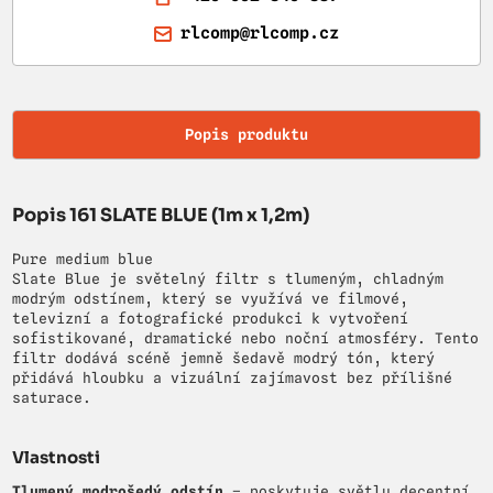
rlcomp@rlcomp.cz
Popis produktu
Popis 161 SLATE BLUE (1m x 1,2m)
Pure medium blue
Slate Blue je světelný filtr s tlumeným, chladným
modrým odstínem, který se využívá ve filmové,
televizní a fotografické produkci k vytvoření
sofistikované, dramatické nebo noční atmosféry. Tento
filtr dodává scéně jemně šedavě modrý tón, který
přidává hloubku a vizuální zajímavost bez přílišné
saturace.
Vlastnosti
Tlumený modrošedý odstín
– poskytuje světlu decentní,