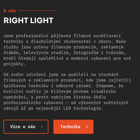
O nás
RIGHT LIGHT
Jsme profesionální půjčovna filmové osvětlovací
techniky s dlouholetými zkušenostmi v oboru. Naše
služby jsou určeny filmovým produkcím, reklamním
štábům, televizním studiím, fotografům i tvůrcům,
kteří hledají spolehlivé a moderní vybavení pro své
projekty.
Od svého založení jsme se podíleli na stovkách
filmových a reklamních produkcí, kde jsme zajistili
špičkovou techniku i odborné zázemí. Chápeme, že
kvalitní světlo je klíčovým prvkem vizuálního
vyprávění, a proto nabízíme širokou škálu
profesionálního vybavení – od výkonných světelných
zdrojů až po nejnovější LED technologie.
Více o nás
Technika