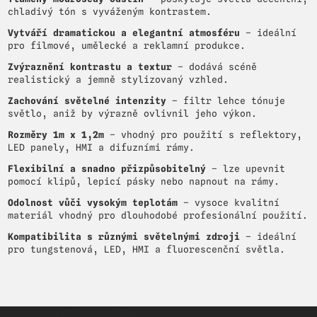
chladivý tón s vyváženým kontrastem.
Vytváří dramatickou a elegantní atmosféru
– ideální
pro filmové, umělecké a reklamní produkce.
Zvýraznění kontrastu a textur
– dodává scéně
realistický a jemně stylizovaný vzhled.
Zachování světelné intenzity
– filtr lehce tónuje
světlo, aniž by výrazně ovlivnil jeho výkon.
Rozměry 1m x 1,2m
– vhodný pro použití s reflektory,
LED panely, HMI a difuzními rámy.
Flexibilní a snadno přizpůsobitelný
– lze upevnit
pomocí klipů, lepicí pásky nebo napnout na rámy.
Odolnost vůči vysokým teplotám
– vysoce kvalitní
materiál vhodný pro dlouhodobé profesionální použití.
Kompatibilita s různými světelnými zdroji
– ideální
pro tungstenová, LED, HMI a fluorescenční světla.