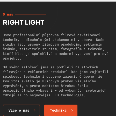
O nás
RIGHT LIGHT
Jsme profesionální půjčovna filmové osvětlovací
techniky s dlouholetými zkušenostmi v oboru. Naše
služby jsou určeny filmovým produkcím, reklamním
štábům, televizním studiím, fotografům i tvůrcům,
kteří hledají spolehlivé a moderní vybavení pro své
projekty.
Od svého založení jsme se podíleli na stovkách
filmových a reklamních produkcí, kde jsme zajistili
špičkovou techniku i odborné zázemí. Chápeme, že
kvalitní světlo je klíčovým prvkem vizuálního
vyprávění, a proto nabízíme širokou škálu
profesionálního vybavení – od výkonných světelných
zdrojů až po nejnovější LED technologie.
Více o nás
Technika