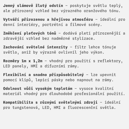
Jemný slámově žlutý odstín
– poskytuje světlu teplý,
ale přirozený vzhled bez výrazného oranžového tónu.
Vytváří přirozenou a hřejivou atmosféru
– ideální pro
denní interiéry, portrétní a filmové scény.
Změkčení pleťových tónů
– dodává pleti přirozenější a
zdravější vzhled bez nadměrné stylizace.
Zachování světelné intenzity
– filtr lehce tónuje
světlo, aniž by výrazně ovlivnil jeho výkon.
Rozměry 1m x 1,2m
– vhodný pro použití s reflektory,
LED panely, HMI a difuzními rámy.
Flexibilní a snadno přizpůsobitelný
– lze upevnit
pomocí klipů, lepicí pásky nebo napnout na rámy.
Odolnost vůči vysokým teplotám
– vysoce kvalitní
materiál vhodný pro dlouhodobé profesionální použití.
Kompatibilita s různými světelnými zdroji
– ideální
pro tungstenová, LED, HMI a fluorescenční světla.