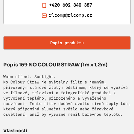
+420 602 340 387
rlcomp@rlcomp.cz
Popis produktu
Popis 159 NO COLOUR STRAW (1m x 1,2m)
Warm effect. Sunlight.
No Colour Straw je světelný filtr s jemným,
přirozeným slámově žlutým odstínem, který se využívá
ve filmové, televizní a fotografické produkci k
vytvoření teplého, přirozeného a vyváženého
nasvícení. Tento filtr dodává světlu mírně teplý tón,
který připomíná sluneční světlo nebo žárovkové
osvětlení, aniž by výrazně měnil barevnou teplotu.
Vlastnosti