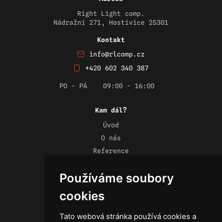
Right Light comp.
Nádražní 271, Hostivice 25301
Kontakt
info@rlcomp.cz
+420 602 340 387
PO - PÁ
09:00 - 16:00
Kam dál?
Úvod
O nás
Reference
Novinky
Používáme soubory
Kontakt
Obchodní podmínky
cookies
Zásady ochrany osobních údajů
Tato webová stránka používá cookies a