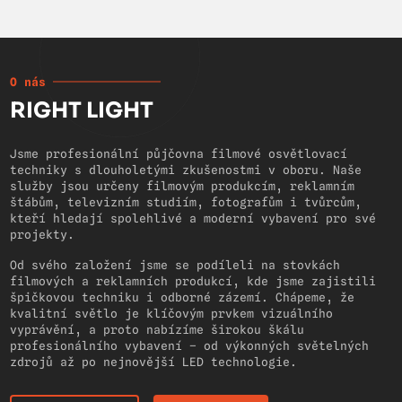
O nás
RIGHT LIGHT
Jsme profesionální půjčovna filmové osvětlovací
techniky s dlouholetými zkušenostmi v oboru. Naše
služby jsou určeny filmovým produkcím, reklamním
štábům, televizním studiím, fotografům i tvůrcům,
kteří hledají spolehlivé a moderní vybavení pro své
projekty.
Od svého založení jsme se podíleli na stovkách
filmových a reklamních produkcí, kde jsme zajistili
špičkovou techniku i odborné zázemí. Chápeme, že
kvalitní světlo je klíčovým prvkem vizuálního
vyprávění, a proto nabízíme širokou škálu
profesionálního vybavení – od výkonných světelných
zdrojů až po nejnovější LED technologie.