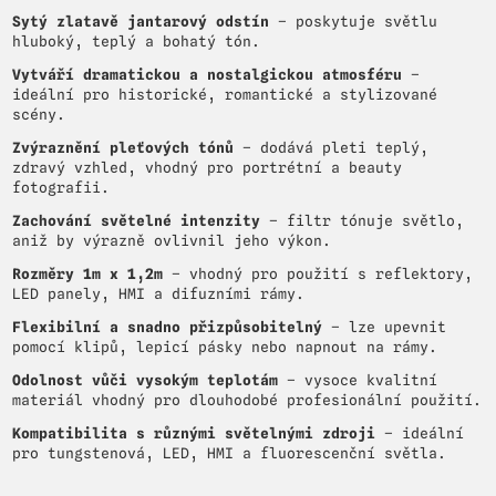
Sytý zlatavě jantarový odstín
– poskytuje světlu
hluboký, teplý a bohatý tón.
Vytváří dramatickou a nostalgickou atmosféru
–
ideální pro historické, romantické a stylizované
scény.
Zvýraznění pleťových tónů
– dodává pleti teplý,
zdravý vzhled, vhodný pro portrétní a beauty
fotografii.
Zachování světelné intenzity
– filtr tónuje světlo,
aniž by výrazně ovlivnil jeho výkon.
Rozměry 1m x 1,2m
– vhodný pro použití s reflektory,
LED panely, HMI a difuzními rámy.
Flexibilní a snadno přizpůsobitelný
– lze upevnit
pomocí klipů, lepicí pásky nebo napnout na rámy.
Odolnost vůči vysokým teplotám
– vysoce kvalitní
materiál vhodný pro dlouhodobé profesionální použití.
Kompatibilita s různými světelnými zdroji
– ideální
pro tungstenová, LED, HMI a fluorescenční světla.