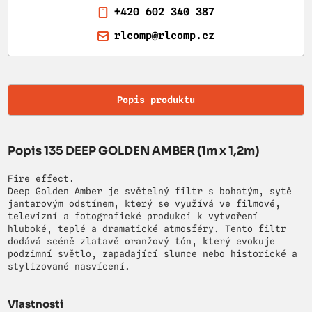
+420 602 340 387
rlcomp@rlcomp.cz
Popis produktu
Popis 135 DEEP GOLDEN AMBER (1m x 1,2m)
Fire effect.
Deep Golden Amber je světelný filtr s bohatým, sytě
jantarovým odstínem, který se využívá ve filmové,
televizní a fotografické produkci k vytvoření
hluboké, teplé a dramatické atmosféry. Tento filtr
dodává scéně zlatavě oranžový tón, který evokuje
podzimní světlo, zapadající slunce nebo historické a
stylizované nasvícení.
Vlastnosti