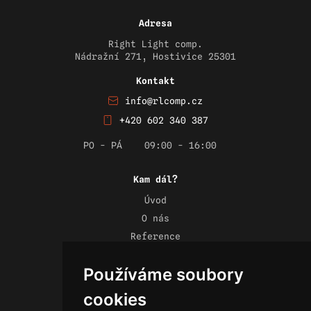
Adresa
Right Light comp.
Nádražní 271, Hostivice 25301
Kontakt
info@rlcomp.cz
+420 602 340 387
PO - PÁ
09:00 - 16:00
Kam dál?
Úvod
O nás
Reference
Novinky
Používáme soubory
Kontakt
Obchodní podmínky
cookies
Zásady ochrany osobních údajů