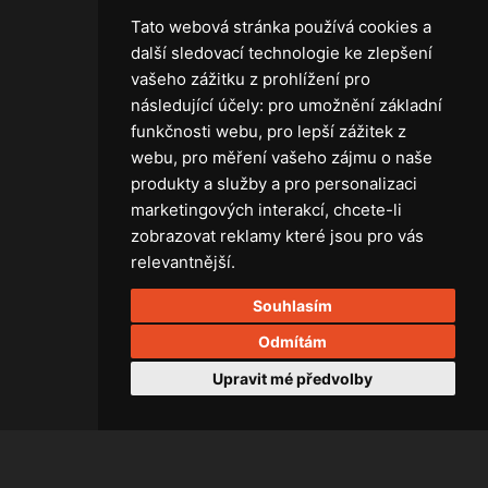
Tato webová stránka používá cookies a
další sledovací technologie ke zlepšení
vašeho zážitku z prohlížení pro
následující účely:
pro umožnění základní
Technika
funkčnosti webu
,
pro lepší zážitek z
Světla
webu
,
pro měření vašeho zájmu o naše
Příslušenství ke světlům
produkty a služby a pro personalizaci
Osvětlovací technika GRIP
marketingových interakcí
,
chcete-li
Baterie
zobrazovat reklamy které jsou pro vás
Stativy
relevantnější
.
Lighting control
Souhlasím
Ostatní
Rozvaděče a kabely
Odmítám
Spotřební materiál
Upravit mé předvolby
Z75 MISC. (RŮZNÉ) Accessories
All rights reserved. 2026 Right Light.
braincoded by
frontio