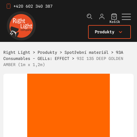
+420 602 340 387
Košík
Produkty
Right Light
>
Produkty
>
Spotřební materiál
>
93A
Consumables - GELLs: EFFECT
>
93I 135 DEEP GOLDEN
AMBER (1m x 1,2m)