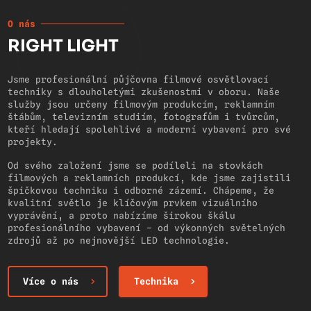
O nás
RIGHT LIGHT
Jsme profesionální půjčovna filmové osvětlovací
techniky s dlouholetými zkušenostmi v oboru. Naše
služby jsou určeny filmovým produkcím, reklamním
štábům, televizním studiím, fotografům i tvůrcům,
kteří hledají spolehlivé a moderní vybavení pro své
projekty.
Od svého založení jsme se podíleli na stovkách
filmových a reklamních produkcí, kde jsme zajistili
špičkovou techniku i odborné zázemí. Chápeme, že
kvalitní světlo je klíčovým prvkem vizuálního
vyprávění, a proto nabízíme širokou škálu
profesionálního vybavení – od výkonných světelných
zdrojů až po nejnovější LED technologie.
Více o nás
Technika