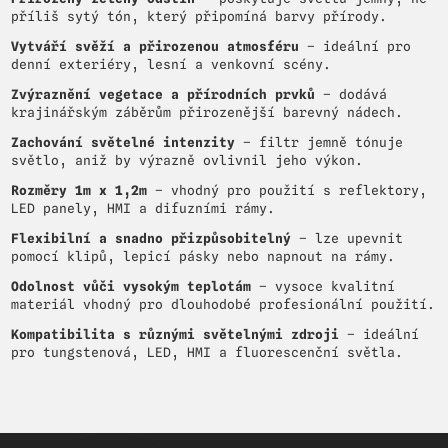
příliš sytý tón, který připomíná barvy přírody.
Vytváří svěží a přirozenou atmosféru
– ideální pro
denní exteriéry, lesní a venkovní scény.
Zvýraznění vegetace a přírodních prvků
– dodává
krajinářským záběrům přirozenější barevný nádech.
Zachování světelné intenzity
– filtr jemně tónuje
světlo, aniž by výrazně ovlivnil jeho výkon.
Rozměry 1m x 1,2m
– vhodný pro použití s reflektory,
LED panely, HMI a difuzními rámy.
Flexibilní a snadno přizpůsobitelný
– lze upevnit
pomocí klipů, lepicí pásky nebo napnout na rámy.
Odolnost vůči vysokým teplotám
– vysoce kvalitní
materiál vhodný pro dlouhodobé profesionální použití.
Kompatibilita s různými světelnými zdroji
– ideální
pro tungstenová, LED, HMI a fluorescenční světla.