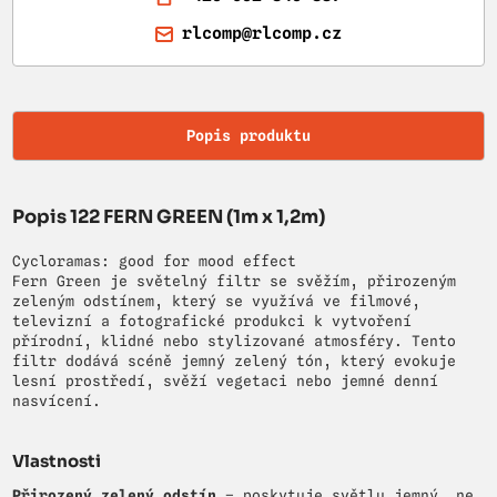
rlcomp@rlcomp.cz
Popis produktu
Popis 122 FERN GREEN (1m x 1,2m)
Cycloramas: good for mood effect
Fern Green je světelný filtr se svěžím, přirozeným
zeleným odstínem, který se využívá ve filmové,
televizní a fotografické produkci k vytvoření
přírodní, klidné nebo stylizované atmosféry. Tento
filtr dodává scéně jemný zelený tón, který evokuje
lesní prostředí, svěží vegetaci nebo jemné denní
nasvícení.
Vlastnosti
Přirozený zelený odstín
– poskytuje světlu jemný, ne