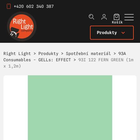
+420 602 340 387
Košík
Produkty
Right Light
>
Produkty
>
Spotřební materiál
>
93A
Consumables - GELLs: EFFECT
>
93I 122 FERN GREEN (1m
x 1,2m)