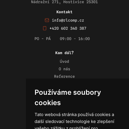
Nádražní 271, Hostivice 25301
Kontakt
info@rlcomp.cz
+420 602 340 387
PO - PÁ
09:00 - 16:00
Kam dál?
Úvod
O nás
Reference
Novinky
Používáme soubory
Kontakt
Obchodní podmínky
cookies
Zásady ochrany osobních údajů
Tato webová stránka používá cookies a
další sledovací technologie ke zlepšení
vašeho zážitku z prohlížení pro