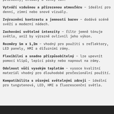
Vytváří vzdušnou a přirozenou atmosféru
– ideální pro
denní, zimní nebo snové vizuály.
Zvýraznění kontrastu a jemnosti barev
– dodává scéně
svěží a moderní nádech.
Zachování světelné intenzity
– filtr jemně tónuje
světlo, aniž by výrazně ovlivnil jeho výkon.
Rozměry 1m x 1,2m
– vhodný pro použití s reflektory,
LED panely, HMI a difuzními rámy.
Flexibilní a snadno přizpůsobitelný
– lze upevnit
pomocí klipů, lepicí pásky nebo napnout na rámy.
Odolnost vůči vysokým teplotám
– vysoce kvalitní
materiál vhodný pro dlouhodobé profesionální použití.
Kompatibilita s různými světelnými zdroji
– ideální
pro tungstenová, LED, HMI a fluorescenční světla.