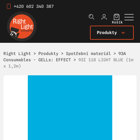
+420 602 340 387
Košík
Produkty
Right Light
>
Produkty
>
Spotřební materiál
>
93A
Consumables - GELLs: EFFECT
>
93I 118 LIGHT BLUE (1m
x 1,2m)