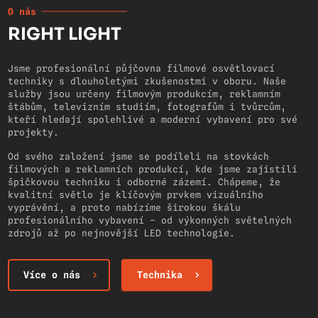
O nás
RIGHT LIGHT
Jsme profesionální půjčovna filmové osvětlovací
techniky s dlouholetými zkušenostmi v oboru. Naše
služby jsou určeny filmovým produkcím, reklamním
štábům, televizním studiím, fotografům i tvůrcům,
kteří hledají spolehlivé a moderní vybavení pro své
projekty.
Od svého založení jsme se podíleli na stovkách
filmových a reklamních produkcí, kde jsme zajistili
špičkovou techniku i odborné zázemí. Chápeme, že
kvalitní světlo je klíčovým prvkem vizuálního
vyprávění, a proto nabízíme širokou škálu
profesionálního vybavení – od výkonných světelných
zdrojů až po nejnovější LED technologie.
Více o nás
Technika