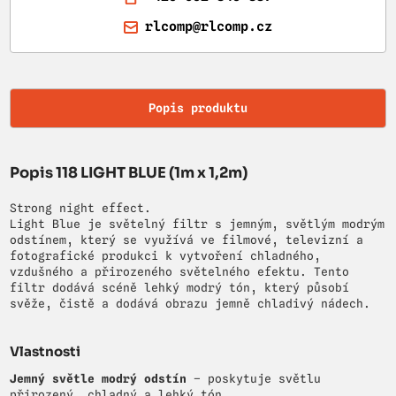
rlcomp@rlcomp.cz
Popis produktu
Popis 118 LIGHT BLUE (1m x 1,2m)
Strong night effect.
Light Blue je světelný filtr s jemným, světlým modrým
odstínem, který se využívá ve filmové, televizní a
fotografické produkci k vytvoření chladného,
vzdušného a přirozeného světelného efektu. Tento
filtr dodává scéně lehký modrý tón, který působí
svěže, čistě a dodává obrazu jemně chladivý nádech.
Vlastnosti
Jemný světle modrý odstín
– poskytuje světlu
přirozený, chladný a lehký tón.