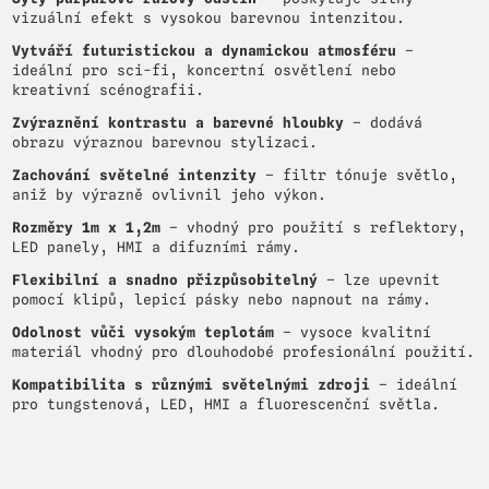
vizuální efekt s vysokou barevnou intenzitou.
Vytváří futuristickou a dynamickou atmosféru
–
ideální pro sci-fi, koncertní osvětlení nebo
kreativní scénografii.
Zvýraznění kontrastu a barevné hloubky
– dodává
obrazu výraznou barevnou stylizaci.
Zachování světelné intenzity
– filtr tónuje světlo,
aniž by výrazně ovlivnil jeho výkon.
Rozměry 1m x 1,2m
– vhodný pro použití s reflektory,
LED panely, HMI a difuzními rámy.
Flexibilní a snadno přizpůsobitelný
– lze upevnit
pomocí klipů, lepicí pásky nebo napnout na rámy.
Odolnost vůči vysokým teplotám
– vysoce kvalitní
materiál vhodný pro dlouhodobé profesionální použití.
Kompatibilita s různými světelnými zdroji
– ideální
pro tungstenová, LED, HMI a fluorescenční světla.