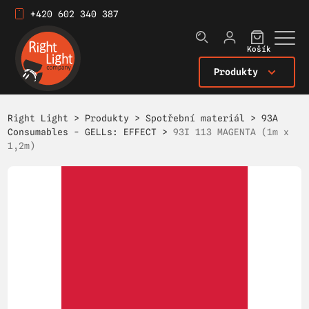
+420 602 340 387
Košík
Produkty
Right Light
>
Produkty
>
Spotřební materiál
>
93A
Consumables - GELLs: EFFECT
>
93I 113 MAGENTA (1m x
1,2m)