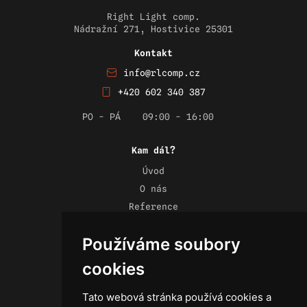
Right Light comp.
Nádražní 271, Hostivice 25301
Kontakt
info@rlcomp.cz
+420 602 340 387
PO - PÁ
09:00 - 16:00
Kam dál?
Úvod
O nás
Reference
Novinky
Používáme soubory
Kontakt
Obchodní podmínky
cookies
Zásady ochrany osobních údajů
Tato webová stránka používá cookies a