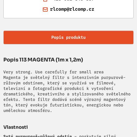
rlcomp@rlcomp.cz
Popis produktu
Popis 113 MAGENTA (1m x 1,2m)
Very strong. Use carefully for small area
Magenta je světelný filtr s intenzivním purpurově-
růžovým odstínem, který se využívá ve filmové,
televizní a fotografické produkci k vytvoření
dramatického, kreativního a stylizovaného světelného
efektu. Tento filtr dodává scéně výrazný magentový
tón, který evokuje futuristickou, energickou nebo
uměleckou atmosféru.
Vlastnosti
Sytý purpurově-růžový odstín
– poskytuje silný