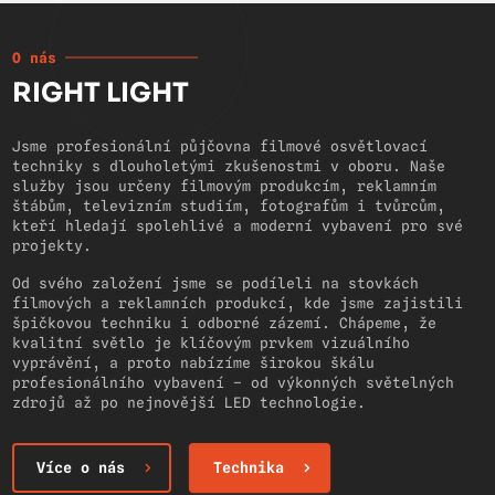
O nás
RIGHT LIGHT
Jsme profesionální půjčovna filmové osvětlovací
techniky s dlouholetými zkušenostmi v oboru. Naše
služby jsou určeny filmovým produkcím, reklamním
štábům, televizním studiím, fotografům i tvůrcům,
kteří hledají spolehlivé a moderní vybavení pro své
projekty.
Od svého založení jsme se podíleli na stovkách
filmových a reklamních produkcí, kde jsme zajistili
špičkovou techniku i odborné zázemí. Chápeme, že
kvalitní světlo je klíčovým prvkem vizuálního
vyprávění, a proto nabízíme širokou škálu
profesionálního vybavení – od výkonných světelných
zdrojů až po nejnovější LED technologie.
Více o nás
Technika