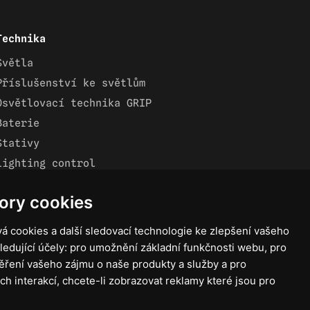
Technika
Světla
Příslušenství ke světlům
Osvětlovací technika GRIP
Baterie
Stativy
Lighting control
Ostatní
ory cookies
Rozvaděče a kabely
Spotřební materiál
á cookies a další sledovací technologie ke zlepšení vašeho
Z75 MISC. (RŮZNÉ) Accessories
ledující účely:
pro umožnění základní funkčnosti webu
,
pro
ěření vašeho zájmu o naše produkty a služby a pro
ch interakcí
,
chcete-li zobrazovat reklamy které jsou pro