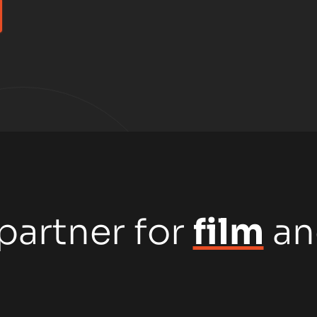
partner for
film
a