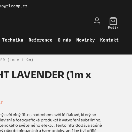
mp@rlcomp.cz
Košík
Technika
Reference
O nás
Novinky
Kontakt
DER (1m x 1,2m)
HT LAVENDER (1m x
3I
ý světelný filtr s nádechem světlé fialové, který se
levizní a fotografické produkci k vytvoření subtilního,
erického světelného efektu. Tento filtr dodává scéně
rý působí elegantně a harmonicky, aniž by byl příliš