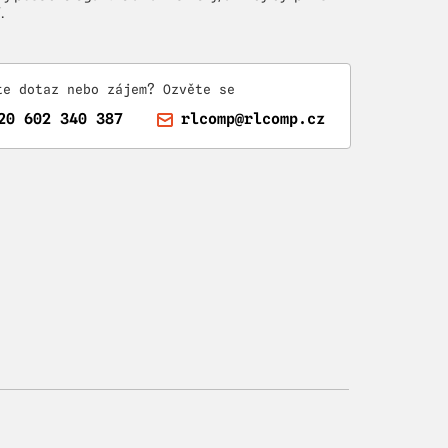
.
te dotaz nebo zájem? Ozvěte se
20 602 340 387
rlcomp@rlcomp.cz