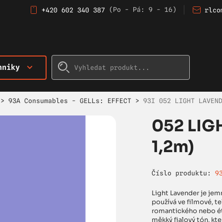
(Po - Pá: 9 - 16)
+420 602 340 387
rlco
hniky
>
93A Consumables - GELLs: EFFECT
>
93I 052 LIGHT LAVEN
052 LIG
1,2m)
Číslo produktu:
9
Light Lavender je jemn
používá ve filmové, te
romantického nebo ét
měkký fialový tón, kte