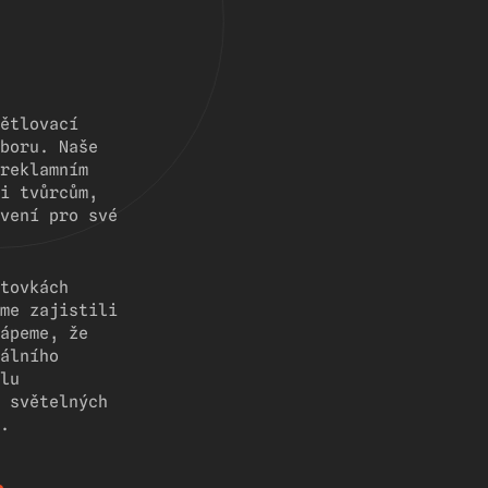
ětlovací
boru. Naše
reklamním
i tvůrcům,
vení pro své
tovkách
me zajistili
ápeme, že
álního
lu
 světelných
.