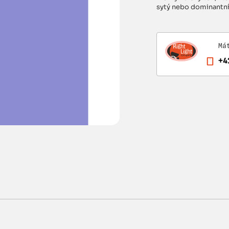
sytý nebo dominantní
Má
+4