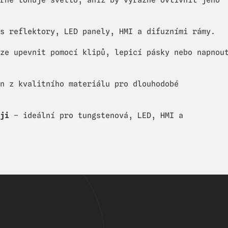
rně tónuje světlo, aniž by výrazně ovlivnil jeho
s reflektory, LED panely, HMI a difuzními rámy.
ze upevnit pomocí klipů, lepicí pásky nebo napnou
n z kvalitního materiálu pro dlouhodobé
ji
– ideální pro tungstenová, LED, HMI a