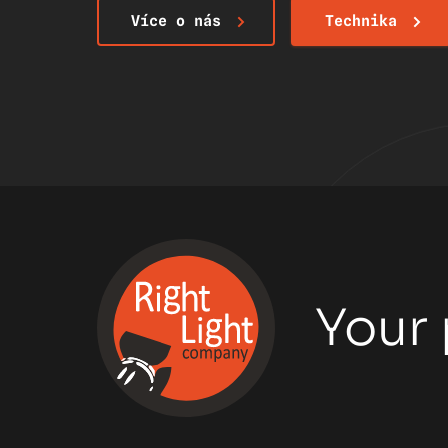
Více o nás
Technika
Your 