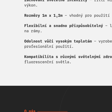
Zachování světelné intenzity
– filtr mí
výkon.
Rozměry 1m x 1,2m
– vhodný pro použití 
Flexibilní a snadno přizpůsobitelný
– l
na rámy.
Odolnost vůči vysokým teplotám
– vyrobe
profesionální použití.
Kompatibilita s různými světelnými zdro
fluorescenční světla.
O nás