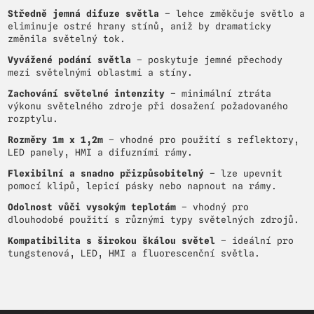
Středně jemná difuze světla
– lehce změkčuje světlo a
eliminuje ostré hrany stínů, aniž by dramaticky
změnila světelný tok.
Vyvážené podání světla
– poskytuje jemné přechody
mezi světelnými oblastmi a stíny.
Zachování světelné intenzity
– minimální ztráta
výkonu světelného zdroje při dosažení požadovaného
rozptylu.
Rozměry 1m x 1,2m
– vhodné pro použití s reflektory,
LED panely, HMI a difuzními rámy.
Flexibilní a snadno přizpůsobitelný
– lze upevnit
pomocí klipů, lepicí pásky nebo napnout na rámy.
Odolnost vůči vysokým teplotám
– vhodný pro
dlouhodobé použití s různými typy světelných zdrojů.
Kompatibilita s širokou škálou světel
– ideální pro
tungstenová, LED, HMI a fluorescenční světla.