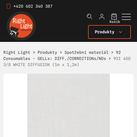
+420 602 340 387
Košík
Produkty
Right Light
>
Produkty
>
Spotřební materiál
>
92
Consumables - GELLs: DIFF./CORRECTIONs/NDs
>
92I 450
3/8 WHITE DIFFUSION (1m x 1,2m)