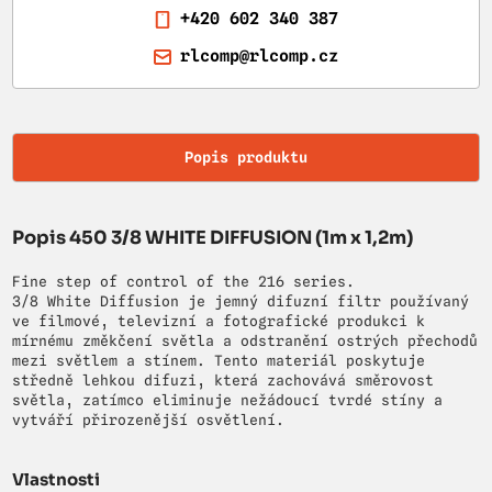
+420 602 340 387
rlcomp@rlcomp.cz
Popis produktu
Popis 450 3/8 WHITE DIFFUSION (1m x 1,2m)
Fine step of control of the 216 series.
3/8 White Diffusion je jemný difuzní filtr používaný
ve filmové, televizní a fotografické produkci k
mírnému změkčení světla a odstranění ostrých přechodů
mezi světlem a stínem. Tento materiál poskytuje
středně lehkou difuzi, která zachovává směrovost
světla, zatímco eliminuje nežádoucí tvrdé stíny a
vytváří přirozenější osvětlení.
Vlastnosti