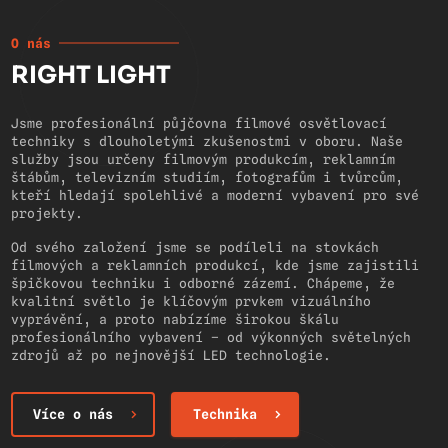
O nás
RIGHT LIGHT
Jsme profesionální půjčovna filmové osvětlovací
techniky s dlouholetými zkušenostmi v oboru. Naše
služby jsou určeny filmovým produkcím, reklamním
štábům, televizním studiím, fotografům i tvůrcům,
kteří hledají spolehlivé a moderní vybavení pro své
projekty.
Od svého založení jsme se podíleli na stovkách
filmových a reklamních produkcí, kde jsme zajistili
špičkovou techniku i odborné zázemí. Chápeme, že
kvalitní světlo je klíčovým prvkem vizuálního
vyprávění, a proto nabízíme širokou škálu
profesionálního vybavení – od výkonných světelných
zdrojů až po nejnovější LED technologie.
Více o nás
Technika