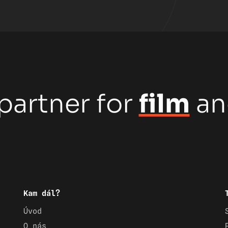
partner for
film
a
Kam dál?
Úvod
O nás