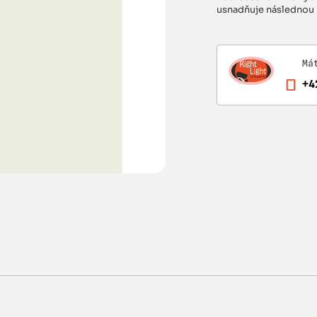
usnadňuje následnou 
Má
+4