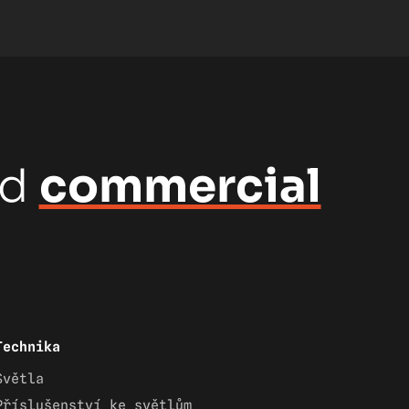
nd
commercial
Technika
Světla
Příslušenství ke světlům