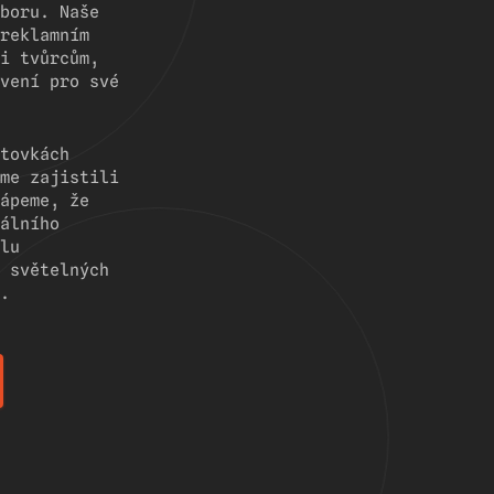
boru. Naše
reklamním
i tvůrcům,
vení pro své
tovkách
me zajistili
ápeme, že
álního
lu
 světelných
.