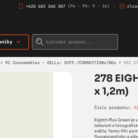
(Po - Pá: 9 - 16)
+420 602 340 387
rlco
hniky
>
92 Consumables - GELLs: DIFF./CORRECTIONs/NDs
>
92I 2
278 EIG
x 1,2m)
Číslo produktu:
9
Eighth Plus Green je v
televizní a fotografi
světla. Tento filtr p
fluorescenčním a výb