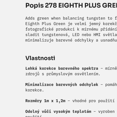
Popis 278 EIGHTH PLUS GREE
Adds green when balancing tungsten to f
Eighth Plus Green je velmi jemný korekč
fotografické produkci k mírnému přidání
sladit tungstenová, LED nebo HMI světla
minimalizuje barevné odchylky a usnadňu
Vlastnosti
Lehká korekce barevného spektra
– mírně
zdrojů s průmyslovým osvětlením.
Minimalizace barevných odchylek
– pomáh
korekce.
Rozměry 1m x 1,2m
– vhodné pro použití 
Odolný vůči vysokým teplotám
– vyroben 