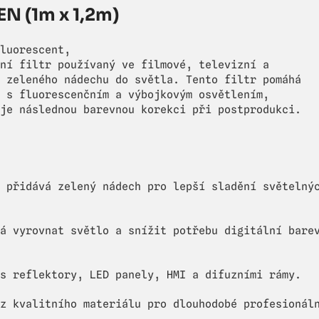
N (1m x 1,2m)
luorescent,
ní filtr používaný ve filmové, televizní a
 zeleného nádechu do světla. Tento filtr pomáhá
 s fluorescenčním a výbojkovým osvětlením,
je následnou barevnou korekci při postprodukci.
 přidává zelený nádech pro lepší sladění světelný
á vyrovnat světlo a snížit potřebu digitální bare
s reflektory, LED panely, HMI a difuzními rámy.
z kvalitního materiálu pro dlouhodobé profesionál