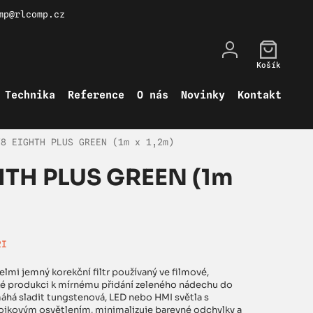
mp@rlcomp.cz
Košík
Technika
Reference
O nás
Novinky
Kontakt
78 EIGHTH PLUS GREEN (1m x 1,2m)
HTH PLUS GREEN (1m
2I
elmi jemný korekční filtr používaný ve filmové,
cké produkci k mírnému přidání zeleného nádechu do
omáhá sladit tungstenová, LED nebo HMI světla s
ojkovým osvětlením, minimalizuje barevné odchylky a