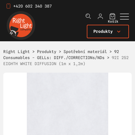
+420 602 340 387
Košík
Produkty
Right Light
>
Produkty
>
Spotřební materiál
>
92
Consumables - GELLs: DIFF./CORRECTIONs/NDs
>
92I 252
EIGHTH WHITE DIFFUSION (1m x 1,2m)