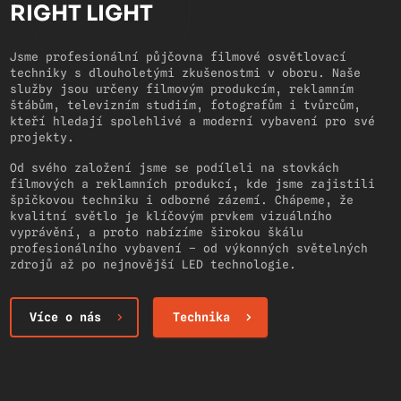
RIGHT LIGHT
Jsme profesionální půjčovna filmové osvětlovací
techniky s dlouholetými zkušenostmi v oboru. Naše
služby jsou určeny filmovým produkcím, reklamním
štábům, televizním studiím, fotografům i tvůrcům,
kteří hledají spolehlivé a moderní vybavení pro své
projekty.
Od svého založení jsme se podíleli na stovkách
filmových a reklamních produkcí, kde jsme zajistili
špičkovou techniku i odborné zázemí. Chápeme, že
kvalitní světlo je klíčovým prvkem vizuálního
vyprávění, a proto nabízíme širokou škálu
profesionálního vybavení – od výkonných světelných
zdrojů až po nejnovější LED technologie.
Více o nás
Technika