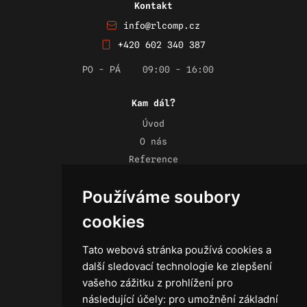
Kontakt
info@rlcomp.cz
+420 602 340 387
PO - PÁ
09:00 - 16:00
Kam dál?
Úvod
O nás
Reference
Novinky
Používáme soubory
Kontakt
Obchodní podmínky
cookies
Zásady ochrany osobních údajů
Tato webová stránka používá cookies a
další sledovací technologie ke zlepšení
vašeho zážitku z prohlížení pro
následující účely:
pro umožnění základní
Technika