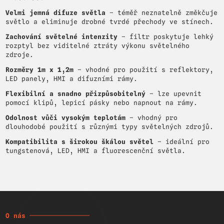
Velmi jemná difuze světla
– téměř neznatelně změkčuje
světlo a eliminuje drobné tvrdé přechody ve stínech.
Zachování světelné intenzity
– filtr poskytuje lehký
rozptyl bez viditelné ztráty výkonu světelného
zdroje.
Rozměry 1m x 1,2m
– vhodné pro použití s reflektory,
LED panely, HMI a difuzními rámy.
Flexibilní a snadno přizpůsobitelný
– lze upevnit
pomocí klipů, lepicí pásky nebo napnout na rámy.
Odolnost vůči vysokým teplotám
– vhodný pro
dlouhodobé použití s různými typy světelných zdrojů.
Kompatibilita s širokou škálou světel
– ideální pro
tungstenová, LED, HMI a fluorescenční světla.
O nás