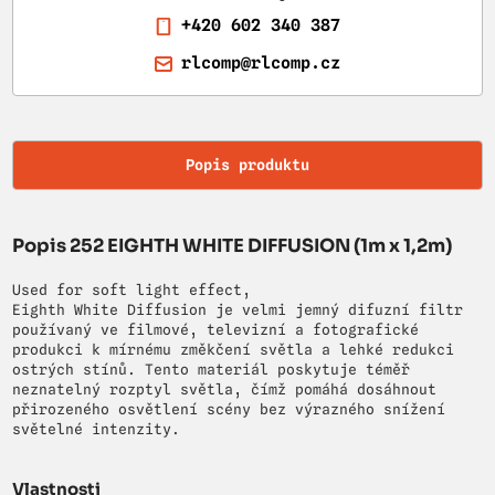
+420 602 340 387
rlcomp@rlcomp.cz
Popis produktu
Popis 252 EIGHTH WHITE DIFFUSION (1m x 1,2m)
Used for soft light effect,
Eighth White Diffusion je velmi jemný difuzní filtr
používaný ve filmové, televizní a fotografické
produkci k mírnému změkčení světla a lehké redukci
ostrých stínů. Tento materiál poskytuje téměř
neznatelný rozptyl světla, čímž pomáhá dosáhnout
přirozeného osvětlení scény bez výrazného snížení
světelné intenzity.
Vlastnosti