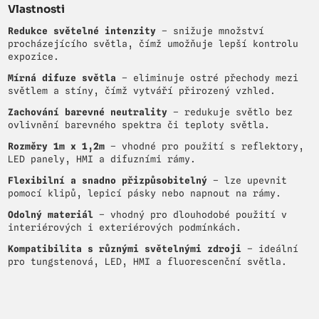
Vlastnosti
Redukce světelné intenzity
– snižuje množství
procházejícího světla, čímž umožňuje lepší kontrolu
expozice.
Mírná difuze světla
– eliminuje ostré přechody mezi
světlem a stíny, čímž vytváří přirozený vzhled.
Zachování barevné neutrality
– redukuje světlo bez
ovlivnění barevného spektra či teploty světla.
Rozměry 1m x 1,2m
– vhodné pro použití s reflektory,
LED panely, HMI a difuzními rámy.
Flexibilní a snadno přizpůsobitelný
– lze upevnit
pomocí klipů, lepicí pásky nebo napnout na rámy.
Odolný materiál
– vhodný pro dlouhodobé použití v
interiérových i exteriérových podmínkách.
Kompatibilita s různými světelnými zdroji
– ideální
pro tungstenová, LED, HMI a fluorescenční světla.