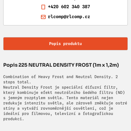
+420 602 340 387
rlcomp@rlcomp.cz
Popis produktu
Popis 225 NEUTRAL DENSITY FROST (1m x 1,2m)
Combination of Heavy Frost and Neutral Density. 2
stops total.
Neutral Density Frost je speciální difuzní filtr,
který kombinuje efekt neutrálního šedého filtru (ND)
s jemným rozptylem světla. Tento materiál nejen
redukuje intenzitu světla, ale zároveň změkčuje ostré
stíny a vytváří rovnoměrnější osvětlení, což je
ideální pro filmovou, televizní a fotografickou
produkci.