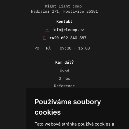
Right Light comp.
Nádražní 271, Hostivice 25301
Kontakt
info@rlcomp.cz
+420 602 340 387
PO - PÁ
09:00 - 16:00
Kam dál?
Úvod
O nás
Reference
Novinky
Používáme soubory
Kontakt
Obchodní podmínky
cookies
Zásady ochrany osobních údajů
Tato webová stránka používá cookies a