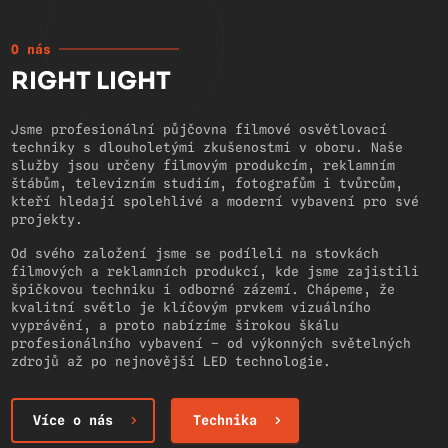
O nás
RIGHT LIGHT
Jsme profesionální půjčovna filmové osvětlovací
techniky s dlouholetými zkušenostmi v oboru. Naše
služby jsou určeny filmovým produkcím, reklamním
štábům, televizním studiím, fotografům i tvůrcům,
kteří hledají spolehlivé a moderní vybavení pro své
projekty.
Od svého založení jsme se podíleli na stovkách
filmových a reklamních produkcí, kde jsme zajistili
špičkovou techniku i odborné zázemí. Chápeme, že
kvalitní světlo je klíčovým prvkem vizuálního
vyprávění, a proto nabízíme širokou škálu
profesionálního vybavení – od výkonných světelných
zdrojů až po nejnovější LED technologie.
Více o nás
Technika