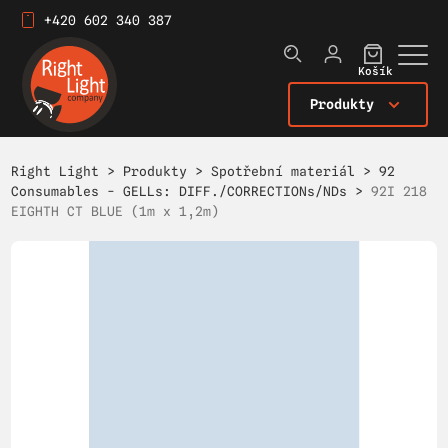
+420 602 340 387
Košík
Produkty
Right Light
>
Produkty
>
Spotřební materiál
>
92
Consumables - GELLs: DIFF./CORRECTIONs/NDs
>
92I 218
EIGHTH CT BLUE (1m x 1,2m)