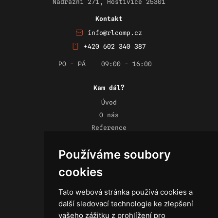
Nádražní 271, Hostivice 25301
Kontakt
info@rlcomp.cz
+420 602 340 387
PO - PÁ
09:00 - 16:00
Kam dál?
Úvod
O nás
Reference
Novinky
Používáme soubory
Kontakt
Obchodní podmínky
cookies
Zásady ochrany osobních údajů
Tato webová stránka používá cookies a
další sledovací technologie ke zlepšení
vašeho zážitku z prohlížení pro