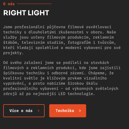
O nás
RIGHT LIGHT
Jsme profesionální půjčovna filmové osvětlovací
techniky s dlouholetými zkušenostmi v oboru. Naše
služby jsou určeny filmovým produkcím, reklamním
štábům, televizním studiím, fotografům i tvůrcům,
kteří hledají spolehlivé a moderní vybavení pro své
projekty.
Od svého založení jsme se podíleli na stovkách
filmových a reklamních produkcí, kde jsme zajistili
špičkovou techniku i odborné zázemí. Chápeme, že
kvalitní světlo je klíčovým prvkem vizuálního
vyprávění, a proto nabízíme širokou škálu
profesionálního vybavení – od výkonných světelných
zdrojů až po nejnovější LED technologie.
Více o nás
Technika