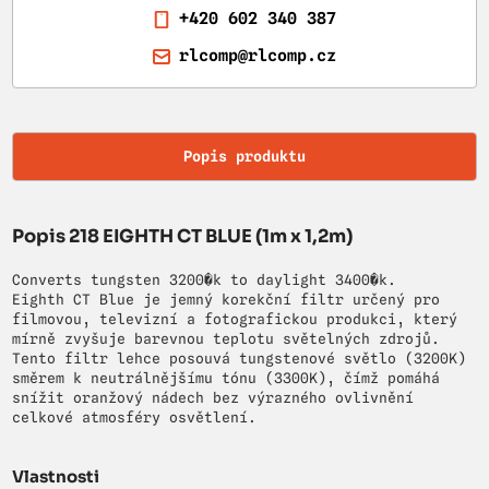
+420 602 340 387
rlcomp@rlcomp.cz
Popis produktu
Popis 218 EIGHTH CT BLUE (1m x 1,2m)
Converts tungsten 3200�k to daylight 3400�k.
Eighth CT Blue je jemný korekční filtr určený pro
filmovou, televizní a fotografickou produkci, který
mírně zvyšuje barevnou teplotu světelných zdrojů.
Tento filtr lehce posouvá tungstenové světlo (3200K)
směrem k neutrálnějšímu tónu (3300K), čímž pomáhá
snížit oranžový nádech bez výrazného ovlivnění
celkové atmosféry osvětlení.
Vlastnosti