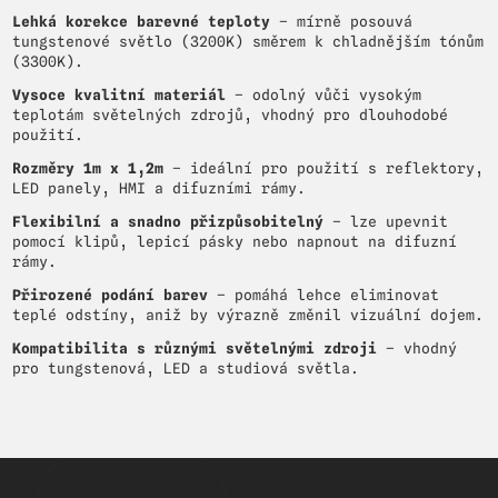
Lehká korekce barevné teploty
– mírně posouvá
tungstenové světlo (3200K) směrem k chladnějším tónům
(3300K).
Vysoce kvalitní materiál
– odolný vůči vysokým
teplotám světelných zdrojů, vhodný pro dlouhodobé
použití.
Rozměry 1m x 1,2m
– ideální pro použití s reflektory,
LED panely, HMI a difuzními rámy.
Flexibilní a snadno přizpůsobitelný
– lze upevnit
pomocí klipů, lepicí pásky nebo napnout na difuzní
rámy.
Přirozené podání barev
– pomáhá lehce eliminovat
teplé odstíny, aniž by výrazně změnil vizuální dojem.
Kompatibilita s různými světelnými zdroji
– vhodný
pro tungstenová, LED a studiová světla.