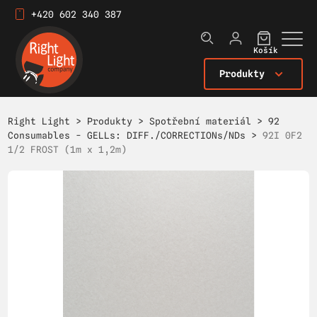
+420 602 340 387
Košík
Produkty
Right Light
>
Produkty
>
Spotřební materiál
>
92
Consumables - GELLs: DIFF./CORRECTIONs/NDs
>
92I 0F2
1/2 FROST (1m x 1,2m)