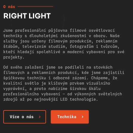
O nás
RIGHT LIGHT
Jsme profesionální půjčovna filmové osvětlovací
techniky s dlouholetými zkušenostmi v oboru. Naše
služby jsou určeny filmovým produkcím, reklamním
štábům, televizním studiím, fotografům i tvůrcům,
kteří hledají spolehlivé a moderní vybavení pro své
projekty.
Od svého založení jsme se podíleli na stovkách
filmových a reklamních produkcí, kde jsme zajistili
špičkovou techniku i odborné zázemí. Chápeme, že
kvalitní světlo je klíčovým prvkem vizuálního
vyprávění, a proto nabízíme širokou škálu
profesionálního vybavení – od výkonných světelných
zdrojů až po nejnovější LED technologie.
Více o nás
Technika