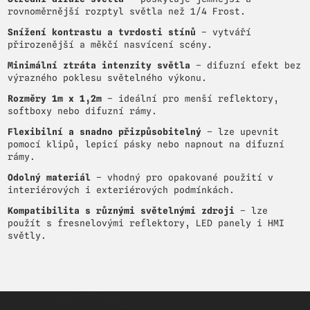
rovnoměrnější rozptyl světla než 1/4 Frost.
Snížení kontrastu a tvrdosti stínů
– vytváří
přirozenější a měkčí nasvícení scény.
Minimální ztráta intenzity světla
– difuzní efekt bez
výrazného poklesu světelného výkonu.
Rozměry 1m x 1,2m
– ideální pro menší reflektory,
softboxy nebo difuzní rámy.
Flexibilní a snadno přizpůsobitelný
– lze upevnit
pomocí klipů, lepicí pásky nebo napnout na difuzní
rámy.
Odolný materiál
– vhodný pro opakované použití v
interiérových i exteriérových podmínkách.
Kompatibilita s různými světelnými zdroji
– lze
použít s fresnelovými reflektory, LED panely i HMI
světly.