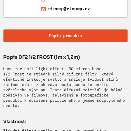
rlcomp@rlcomp.cz
Popis produktu
Popis 0F2 1/2 FROST (1m x 1,2m)
Used for soft light effect. 50 micron base.
1/2 Frost je středně silný difuzní filtr, který
efektivně změkčuje světlo a snižuje tvrdost stínů,
zatímco stále zachovává dostatečnou intenzitu
světelného výstupu. Tento difuzní materiál je běžně
používán ve filmové, televizní a fotografické
produkci k dosažení přirozeného a jemně rozptýleného
světla.
Vlastnosti
Střední difuze světla
– poskytuje jemnější a