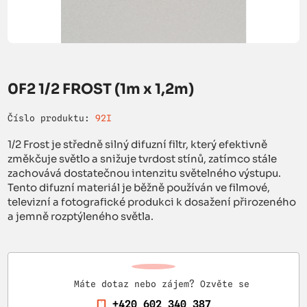
0F2 1/2 FROST (1m x 1,2m)
Číslo produktu:
92I
1/2 Frost je středně silný difuzní filtr, který efektivně
změkčuje světlo a snižuje tvrdost stínů, zatímco stále
zachovává dostatečnou intenzitu světelného výstupu.
Tento difuzní materiál je běžně používán ve filmové,
televizní a fotografické produkci k dosažení přirozeného
a jemně rozptýleného světla.
Máte dotaz nebo zájem? Ozvěte se
+420 602 340 387