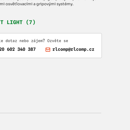
ými osvětlovacími a gripovými systémy.
HT LIGHT (7)
te dotaz nebo zájem? Ozvěte se
20 602 340 387
rlcomp@rlcomp.cz