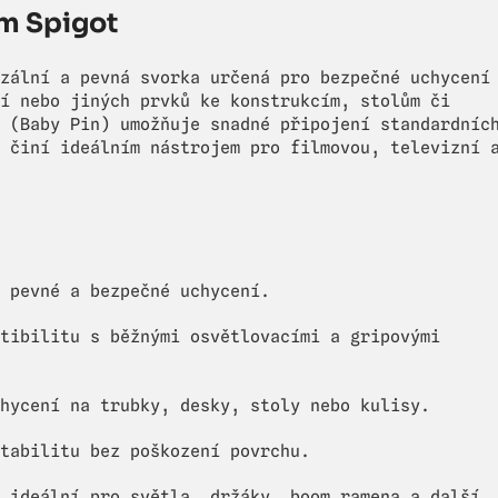
mm Spigot
zální a pevná svorka určená pro bezpečné uchycení
í nebo jiných prvků ke konstrukcím, stolům či
 (Baby Pin) umožňuje snadné připojení standardníc
 činí ideálním nástrojem pro filmovou, televizní 
 pevné a bezpečné uchycení.
tibilitu s běžnými osvětlovacími a gripovými
hycení na trubky, desky, stoly nebo kulisy.
tabilitu bez poškození povrchu.
 ideální pro světla, držáky, boom ramena a další