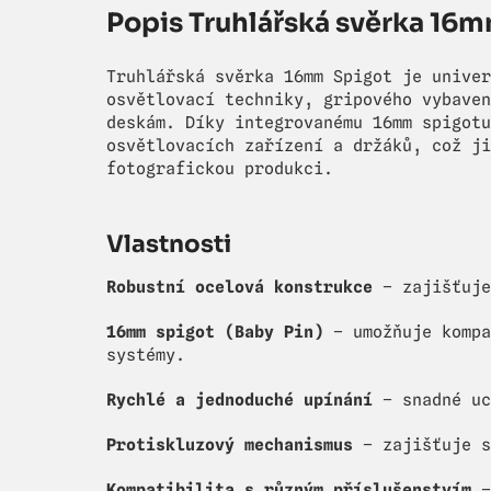
Popis Truhlářská svěrka 16
Truhlářská svěrka 16mm Spigot je univer
osvětlovací techniky, gripového vybaven
deskám. Díky integrovanému 16mm spigotu
osvětlovacích zařízení a držáků, což ji
fotografickou produkci.
Vlastnosti
Robustní ocelová konstrukce
– zajišťuje
16mm spigot (Baby Pin)
– umožňuje kompa
systémy.
Rychlé a jednoduché upínání
– snadné uc
Protiskluzový mechanismus
– zajišťuje s
Kompatibilita s různým příslušenstvím
–