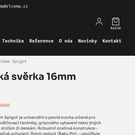
mp@rlcomp.cz
Košík
Technika
Reference
O nás
Novinky
Kontakt
 16mm Spigot
ská svěrka 16mm
5058I
m Spigot je univerzální a pevná svorka určená pro
větlovací techniky, gripového vybavení nebo jiných
, stolům či deskám. Robustní ocelová konstrukce -
zpečné uchycení; 16mm spigot (Baby Pin) - umožňuje