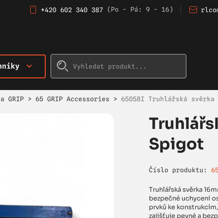
(Po - Pá: 9 - 16)
+420 602 340 387
rlco
hniky
ka GRIP
>
65 GRIP Accessories
>
65058I Truhlářská svěrka
Truhlář
Spigot
Číslo produktu:
6
Truhlářská svěrka 16m
bezpečné uchycení os
prvků ke konstrukcím
zajišťuje pevné a be