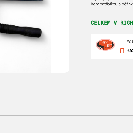
kompatibilitu s běžn
CELKEM V RIG
Má
+4