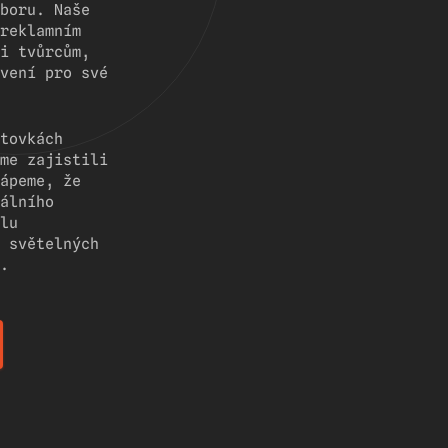
boru. Naše
reklamním
i tvůrcům,
vení pro své
tovkách
me zajistili
ápeme, že
álního
lu
 světelných
.