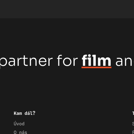
partner for
film
a
Kam dál?
Úvod
O nás