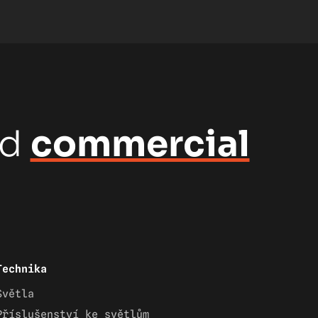
nd
commercial
Technika
Světla
Příslušenství ke světlům