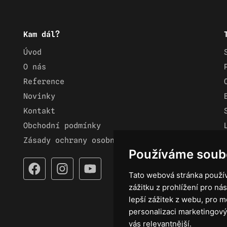
Kam dál?
Úvod
O nás
Reference
Novinky
Kontakt
Obchodní podmínky
Zásady ochrany osobních údajů
Používáme soub
Tato webová stránka použív
zážitku z prohlížení pro nás
lepší zážitek z webu
,
pro m
personalizaci marketingový
vás relevantnější
.