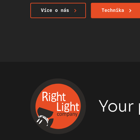
Více o nás
Technika
Your 