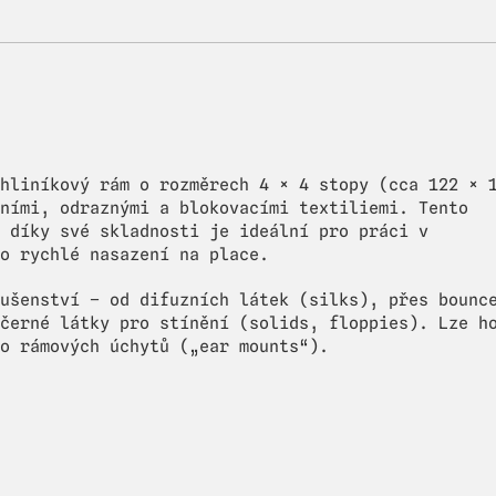
hliníkový rám o rozměrech 4 × 4 stopy (cca 122 × 
ními, odraznými a blokovacími textiliemi. Tento
 díky své skladnosti je ideální pro práci v
o rychlé nasazení na place.
ušenství – od difuzních látek (silks), přes bounc
černé látky pro stínění (solids, floppies). Lze h
o rámových úchytů („ear mounts“).