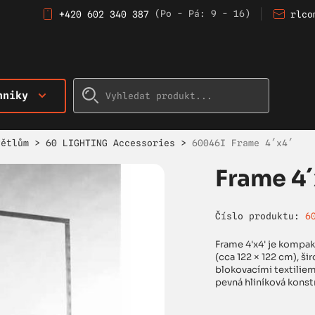
(Po - Pá: 9 - 16)
+420 602 340 387
rlco
hniky
větlům
>
60 LIGHTING Accessories
>
60046I Frame 4´x4´
Frame 4´
Číslo produktu:
6
Frame 4'x4' je kompakt
(cca 122 × 122 cm), ši
blokovacími textiliemi
pevná hliníková konst