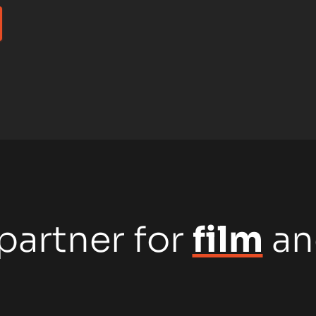
partner for
film
a