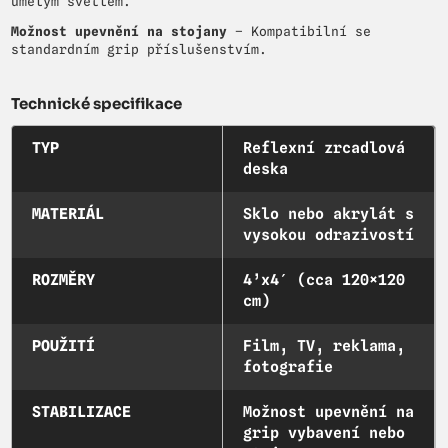
umělým světlem.
Možnost upevnění na stojany
– Kompatibilní se
standardním grip příslušenstvím.
Technické specifikace
TYP
Reflexní zrcadlová
deska
MATERIÁL
Sklo nebo akrylát s
vysokou odrazivostí
ROZMĚRY
4’x4′ (cca 120×120
cm)
POUŽITÍ
Film, TV, reklama,
fotografie
STABILIZACE
Možnost upevnění na
grip vybavení nebo