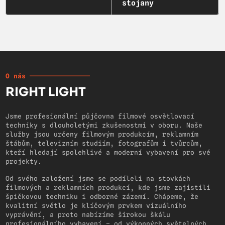
stojany
O nás
RIGHT LIGHT
Jsme profesionální půjčovna filmové osvětlovací
techniky s dlouholetými zkušenostmi v oboru. Naše
služby jsou určeny filmovým produkcím, reklamním
štábům, televizním studiím, fotografům i tvůrcům,
kteří hledají spolehlivé a moderní vybavení pro své
projekty.
Od svého založení jsme se podíleli na stovkách
filmových a reklamních produkcí, kde jsme zajistili
špičkovou techniku i odborné zázemí. Chápeme, že
kvalitní světlo je klíčovým prvkem vizuálního
vyprávění, a proto nabízíme širokou škálu
profesionálního vybavení – od výkonných světelných