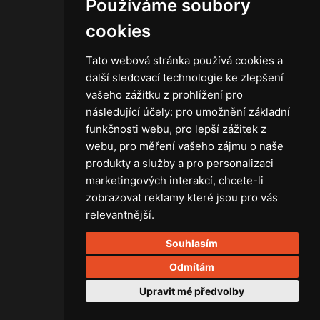
Používáme soubory
Kontakt
Obchodní podmínky
cookies
Zásady ochrany osobních údajů
Tato webová stránka používá cookies a
další sledovací technologie ke zlepšení
vašeho zážitku z prohlížení pro
následující účely:
pro umožnění základní
Technika
funkčnosti webu
,
pro lepší zážitek z
Světla
webu
,
pro měření vašeho zájmu o naše
Příslušenství ke světlům
produkty a služby a pro personalizaci
Osvětlovací technika GRIP
marketingových interakcí
,
chcete-li
Baterie
zobrazovat reklamy které jsou pro vás
Stativy
relevantnější
.
Lighting control
Souhlasím
Ostatní
Rozvaděče a kabely
Odmítám
Spotřební materiál
Upravit mé předvolby
Z75 MISC. (RŮZNÉ) Accessories