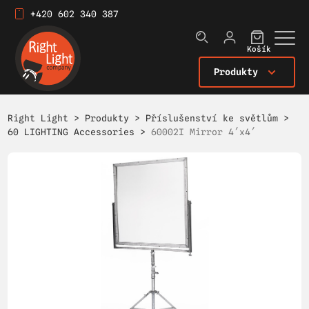
+420 602 340 387
Košík
Produkty
Right Light
>
Produkty
>
Příslušenství ke světlům
>
60 LIGHTING Accessories
>
60002I Mirror 4´x4´