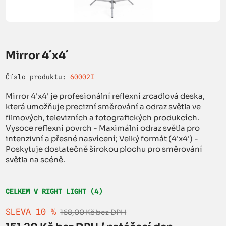
Mirror 4´x4´
Číslo produktu:
60002I
Mirror 4'x4' je profesionální reflexní zrcadlová deska,
která umožňuje precizní směrování a odraz světla ve
filmových, televizních a fotografických produkcích.
Vysoce reflexní povrch - Maximální odraz světla pro
intenzivní a přesné nasvícení; Velký formát (4'x4') -
Poskytuje dostatečně širokou plochu pro směrování
světla na scéně.
CELKEM V RIGHT LIGHT (4)
SLEVA 10 %
168,00 Kč bez DPH