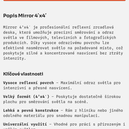
Popis Mirror 4´x4´
Mirror 4’x4′ je profesionální reflexní zrcadlová
deska, která umožňuje precizní směrování a odraz
světla ve filmových, televizních a fotografických
produkcích. Díky vysoce odrazivému povrchu lze
efektivně nasměrovat světlo na požadované místo, což
poskytuje silné a koncentrované nasvícení bez ztráty
intenzity.
Klíčové vlastnosti
Vysoce reflexní povrch
– Maximální odraz světla pro
intenzivní a přesné nasvícení.
Velký formát (4’x4′)
– Poskytuje dostatečně širokou
plochu pro směrování světla na scéně.
Lehká a pevná konstrukce
– Rám z hliníku nebo jiného
odolného materiálu pro snadnou manipulaci.
Univerzální využití
– Vhodné pro práci s přirozeným i