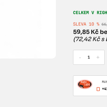
CELKEM V RIG
SLEVA 10 %
66
59,85 Kč be
(72,42 Kč s
-
+
Má
+4