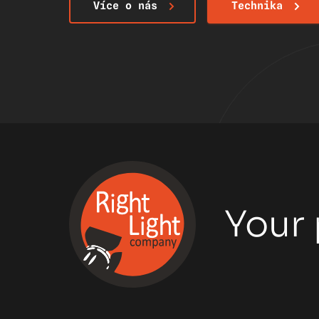
Více o nás
Technika
Your 