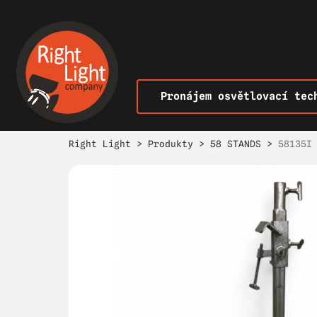
Pronájem osvětlovací tec
Right Light
>
Produkty
>
58 STANDS
>
58135I