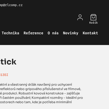
mp@rlcomp.cz
Košík
Technika
Reference
O nás
Novinky
Kontakt
tick
8135I
ktní a všestranný držák navržený pro uchycení
 reflektorů nebo gripového příslušenství ve filmové,
ké produkci. Robustní kovová konstrukce - zajišťuje
i častém používání; Kompaktní rozměry - ideální pro
rostorech nebo tam, kde je potřeba minimální