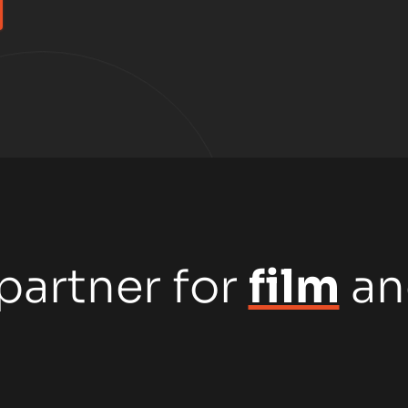
partner for
film
a