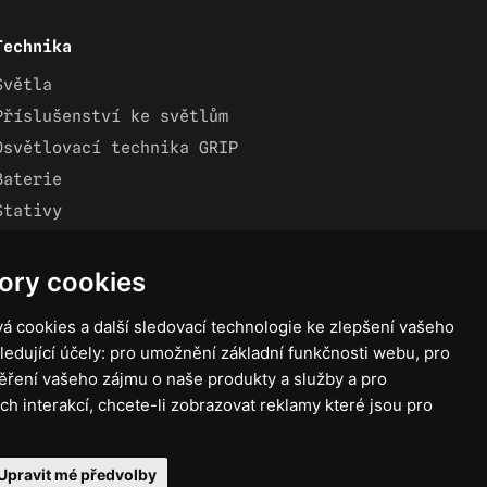
Technika
Světla
Příslušenství ke světlům
Osvětlovací technika GRIP
Baterie
Stativy
Lighting control
Ostatní
ory cookies
Rozvaděče a kabely
á cookies a další sledovací technologie ke zlepšení vašeho
Spotřební materiál
ledující účely:
pro umožnění základní funkčnosti webu
,
pro
Z75 MISC. (RŮZNÉ) Accessories
ěření vašeho zájmu o naše produkty a služby a pro
ch interakcí
,
chcete-li zobrazovat reklamy které jsou pro
Upravit mé předvolby