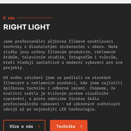
O nás
RIGHT LIGHT
Jsme profesionální půjčovna filmové osvětlovací
techniky s dlouholetými zkušenostmi v oboru. Naše
služby jsou určeny filmovým produkcím, reklamním
štábům, televizním studiím, fotografům i tvůrcům,
kteří hledají spolehlivé a moderní vybavení pro své
projekty.
Od svého založení jsme se podíleli na stovkách
filmových a reklamních produkcí, kde jsme zajistili
špičkovou techniku i odborné zázemí. Chápeme, že
kvalitní světlo je klíčovým prvkem vizuálního
vyprávění, a proto nabízíme širokou škálu
profesionálního vybavení – od výkonných světelných
zdrojů až po nejnovější LED technologie.
Více o nás
Technika