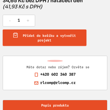
34,65 Kč bez DPH / natáčecí den
(41,93 Kč s DPH)
-
+
Přidat do košíku a vytvořit
projekt
Máte dotaz nebo zájem? Ozvěte se
+420 602 340 387
rlcomp@rlcomp.cz
Popis produktu