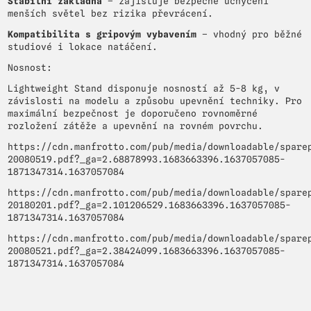
Stabilní základna
– zajišťuje bezpečné uchycení
menších světel bez rizika převrácení.
Kompatibilita s gripovým vybavením
– vhodný pro běžné
studiové i lokace natáčení.
Nosnost:
Lightweight Stand disponuje nosností až 5-8 kg, v
závislosti na modelu a způsobu upevnění techniky. Pro
maximální bezpečnost je doporučeno rovnoměrné
rozložení zátěže a upevnění na rovném povrchu.
https://cdn.manfrotto.com/pub/media/downloadable/spare
20080519.pdf?_ga=2.68878993.1683663396.1637057085-
1871347314.1637057084
https://cdn.manfrotto.com/pub/media/downloadable/spare
20180201.pdf?_ga=2.101206529.1683663396.1637057085-
1871347314.1637057084
https://cdn.manfrotto.com/pub/media/downloadable/spare
20080521.pdf?_ga=2.38424099.1683663396.1637057085-
1871347314.1637057084