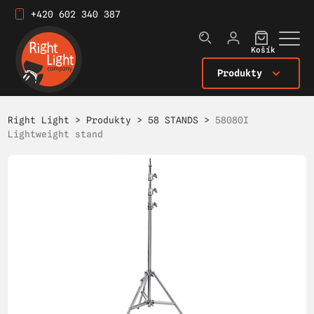
+420 602 340 387
Košík
Produkty
Right Light
>
Produkty
>
58 STANDS
>
58080I
Lightweight stand