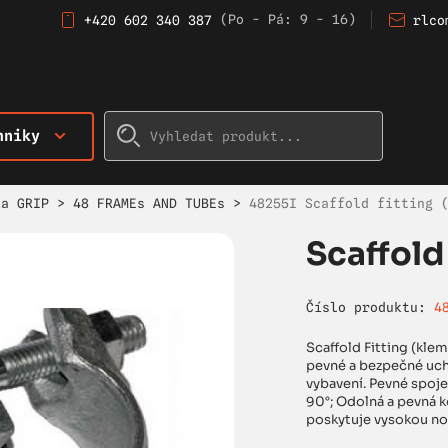
(Po - Pá: 9 - 16)
+420 602 340 387
rlco
hniky
ka GRIP
>
48 FRAMEs AND TUBEs
>
48255I Scaffold fitting 
Scaffold
Číslo produktu:
4
Scaffold Fitting (kle
pevné a bezpečné uchy
vybavení. Pevné spoj
90°; Odolná a pevná k
poskytuje vysokou nos