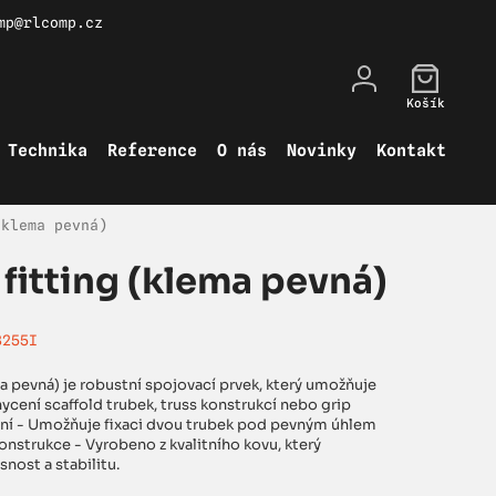
mp@rlcomp.cz
Košík
Technika
Reference
O nás
Novinky
Kontakt
(klema pevná)
 fitting (klema pevná)
8255I
ma pevná) je robustní spojovací prvek, který umožňuje
cení scaffold trubek, truss konstrukcí nebo grip
ení - Umožňuje fixaci dvou trubek pod pevným úhlem
onstrukce - Vyrobeno z kvalitního kovu, který
nost a stabilitu.