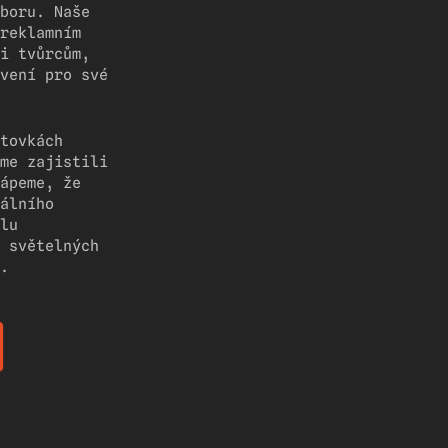
boru. Naše
reklamním
i tvůrcům,
vení pro své
tovkách
me zajistili
ápeme, že
álního
lu
 světelných
.