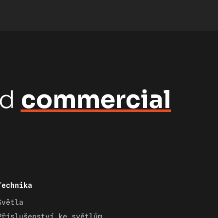
nd
commercial
Technika
Světla
Příslušenství ke světlům