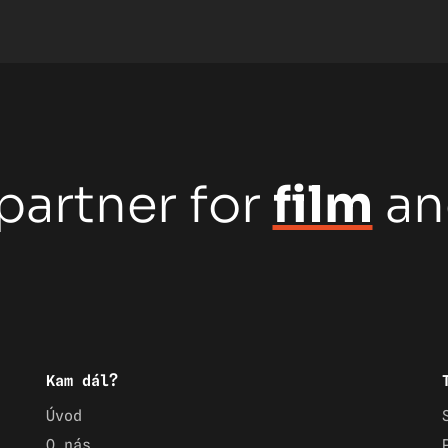
partner for
film
a
Kam dál?
Úvod
O nás