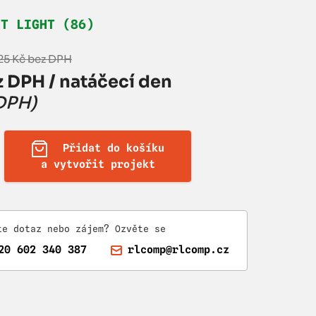
HT LIGHT (86)
,25 Kč bez DPH
z DPH / natáčecí den
 DPH)
Přidat do košíku
a vytvořit projekt
te dotaz nebo zájem? Ozvěte se
20 602 340 387
rlcomp@rlcomp.cz