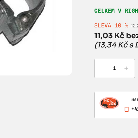
CELKEM V RIG
SLEVA 10 %
12
11,03 Kč be
(13,34 Kč s
-
+
Má
+4