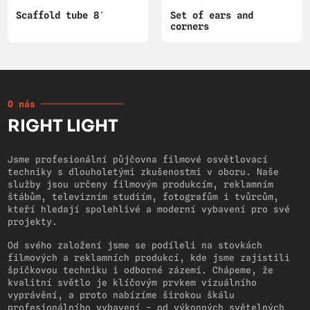
Scaffold tube 8′
Set of ears and
corners
O nás
RIGHT LIGHT
Jsme profesionální půjčovna filmové osvětlovací
techniky s dlouholetými zkušenostmi v oboru. Naše
služby jsou určeny filmovým produkcím, reklamním
štábům, televizním studiím, fotografům i tvůrcům,
kteří hledají spolehlivé a moderní vybavení pro své
projekty.
Od svého založení jsme se podíleli na stovkách
filmových a reklamních produkcí, kde jsme zajistili
špičkovou techniku i odborné zázemí. Chápeme, že
kvalitní světlo je klíčovým prvkem vizuálního
vyprávění, a proto nabízíme širokou škálu
profesionálního vybavení – od výkonných světelných