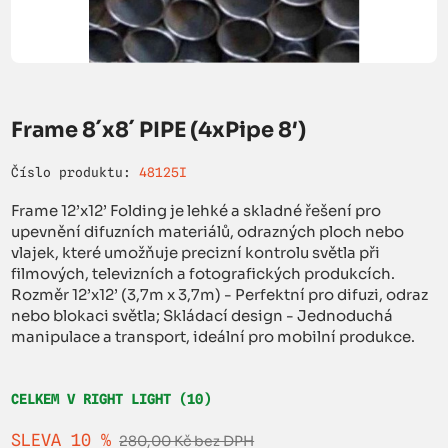
Frame 8´x8´ PIPE (4xPipe 8′)
Číslo produktu:
48125I
Frame 12’x12’ Folding je lehké a skladné řešení pro
upevnění difuzních materiálů, odrazných ploch nebo
vlajek, které umožňuje precizní kontrolu světla při
filmových, televizních a fotografických produkcích.
Rozměr 12’x12’ (3,7m x 3,7m) - Perfektní pro difuzi, odraz
nebo blokaci světla; Skládací design - Jednoduchá
manipulace a transport, ideální pro mobilní produkce.
CELKEM V RIGHT LIGHT (10)
SLEVA 10 %
280,00 Kč bez DPH