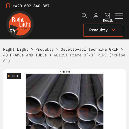
+420 602 340 387
Košík
Produkty
Right Light
>
Produkty
>
Osvětlovací technika GRIP
>
48 FRAMEs AND TUBEs
>
48125I Frame 8´x8´ PIPE (4xPipe
8′)
SET