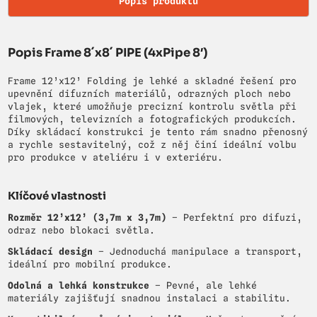
Popis produktu
Popis Frame 8´x8´ PIPE (4xPipe 8′)
Frame 12’x12’ Folding je lehké a skladné řešení pro
upevnění difuzních materiálů, odrazných ploch nebo
vlajek, které umožňuje precizní kontrolu světla při
filmových, televizních a fotografických produkcích.
Díky skládací konstrukci je tento rám snadno přenosný
a rychle sestavitelný, což z něj činí ideální volbu
pro produkce v ateliéru i v exteriéru.
Klíčové vlastnosti
Rozměr 12’x12’ (3,7m x 3,7m)
– Perfektní pro difuzi,
odraz nebo blokaci světla.
Skládací design
– Jednoduchá manipulace a transport,
ideální pro mobilní produkce.
Odolná a lehká konstrukce
– Pevné, ale lehké
materiály zajišťují snadnou instalaci a stabilitu.