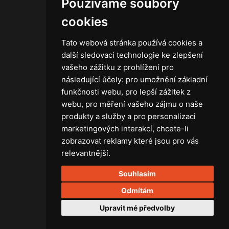
Používáme soubory
Kontakt
Obchodní podmínky
cookies
Zásady ochrany osobních údajů
Tato webová stránka používá cookies a
další sledovací technologie ke zlepšení
vašeho zážitku z prohlížení pro
následující účely:
pro umožnění základní
Technika
funkčnosti webu
,
pro lepší zážitek z
Světla
webu
,
pro měření vašeho zájmu o naše
Příslušenství ke světlům
produkty a služby a pro personalizaci
Osvětlovací technika GRIP
marketingových interakcí
,
chcete-li
Baterie
zobrazovat reklamy které jsou pro vás
Stativy
relevantnější
.
Lighting control
Souhlasím
Ostatní
Rozvaděče a kabely
Odmítám
Spotřební materiál
Upravit mé předvolby
Z75 MISC. (RŮZNÉ) Accessories