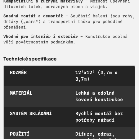
Kompatibilní s různými materiály
– Možnost upevnění
difuzních látek, odrazných ploch a vlajek.
Snadná montáž a demontáž
– Součástí balení jsou rohy,
držáky („ears“) a transportní taška pro pohodlné
přenášení.
Vhodné pro interiér i exteriér
– Konstrukce odolná
vůči povětrnostním podmínkám.
Technické specifikace
ROZMĚR
12’x12’ (3,7m x
3,7m)
MATERIÁL
Lehká a odolná
kovová konstrukce
SYSTÉM SKLÁDÁNÍ
Rychlá montáž bez
potřeby nářadí
POUŽITÍ
Difuze, odraz,