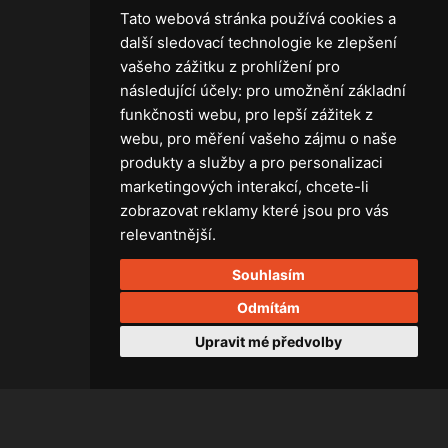
Tato webová stránka používá cookies a
další sledovací technologie ke zlepšení
vašeho zážitku z prohlížení pro
následující účely:
pro umožnění základní
Technika
funkčnosti webu
,
pro lepší zážitek z
Světla
webu
,
pro měření vašeho zájmu o naše
Příslušenství ke světlům
produkty a služby a pro personalizaci
Osvětlovací technika GRIP
marketingových interakcí
,
chcete-li
Baterie
zobrazovat reklamy které jsou pro vás
Stativy
relevantnější
.
Lighting control
Souhlasím
Ostatní
Rozvaděče a kabely
Odmítám
Spotřební materiál
Upravit mé předvolby
Z75 MISC. (RŮZNÉ) Accessories
All rights reserved. 2026 Right Light.
braincoded by
frontio