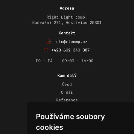
Adresa
Right Light comp.
Nádražní 271, Hostivice 25301
Kontakt
info@rlcomp.cz
+420 602 340 387
PO - PÁ
09:00 - 16:00
Kam dál?
Úvod
O nás
Reference
Novinky
Používáme soubory
Kontakt
Obchodní podmínky
cookies
Zásady ochrany osobních údajů