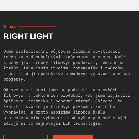
O nás
RIGHT LIGHT
Jsme profesionální půjčovna filmové osvětlovací
techniky s dlouholetými zkušenostmi v oboru. Naše
služby jsou určeny filmovým produkcím, reklamním
štábům, televizním studiím, fotografům i tvůrcům,
kteří hledají spolehlivé a moderní vybavení pro své
projekty.
Od svého založení jsme se podíleli na stovkách
filmových a reklamních produkcí, kde jsme zajistili
špičkovou techniku i odborné zázemí. Chápeme, že
kvalitní světlo je klíčovým prvkem vizuálního
vyprávění, a proto nabízíme širokou škálu
profesionálního vybavení – od výkonných světelných
zdrojů až po nejnovější LED technologie.