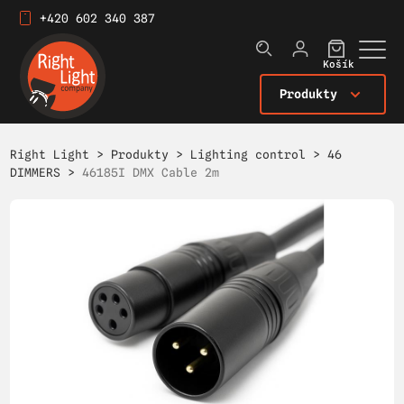
+420 602 340 387
Košík
Produkty
Right Light
>
Produkty
>
Lighting control
>
46
DIMMERS
>
46185I DMX Cable 2m