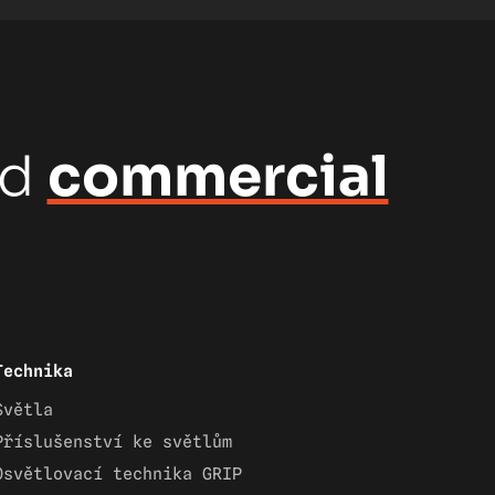
nd
commercial
Technika
Světla
Příslušenství ke světlům
Osvětlovací technika GRIP