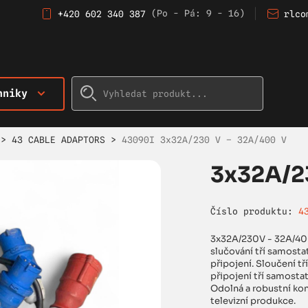
(Po - Pá: 9 - 16)
+420 602 340 387
rlco
hniky
>
43 CABLE ADAPTORS
>
43090I 3x32A/230 V – 32A/400 V
3x32A/2
Číslo produktu:
4
3x32A/230V - 32A/400
slučování tří samost
připojení. Sloučení t
připojení tří samosta
Odolná a robustní ko
televizní produkce.