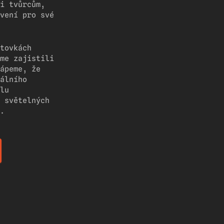
i tvůrcům,
vení pro své
tovkách
me zajistili
ápeme, že
álního
lu
 světelných
.