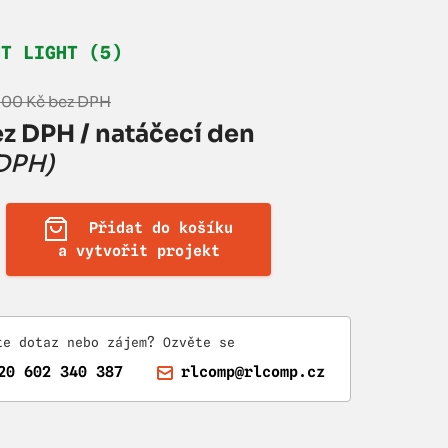
HT LIGHT (5)
,00 Kč bez DPH
z DPH / natáčecí den
 DPH)
Přidat do košíku
a vytvořit projekt
te dotaz nebo zájem? Ozvěte se
20 602 340 387
rlcomp@rlcomp.cz