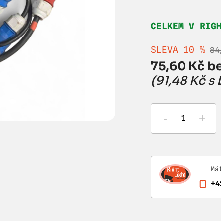
CELKEM V RIG
SLEVA 10 %
84
75,60 Kč be
(91,48 Kč s
-
+
Má
+4