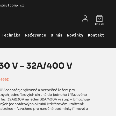
mp@rlcomp.cz
Košík
Technika
Reference
O nás
Novinky
Kontakt
30 V – 32A/400 V
3090I
V adaptér je výkonné a bezpečné řešení pro
atných jednofázových okruhů do jednoho třífázového
ří fází 32A/230V na jeden 32A/400V výstup - Umožňuje
tných jednofázových okruhů k třífázovému zařízení;
nstrukce - Navrženo pro náročné podmínky filmové a