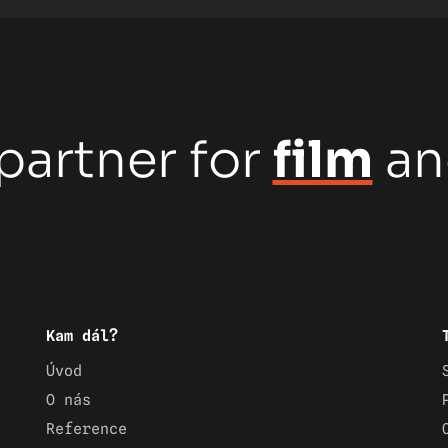
partner for
film
a
Kam dál?
Úvod
O nás
Reference