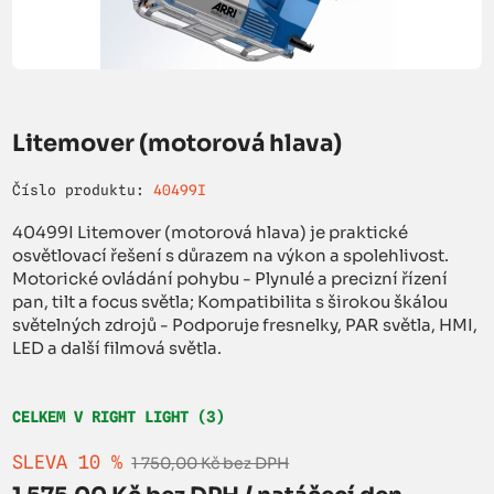
Litemover (motorová hlava)
Číslo produktu:
40499I
40499I Litemover (motorová hlava) je praktické
osvětlovací řešení s důrazem na výkon a spolehlivost.
Motorické ovládání pohybu - Plynulé a precizní řízení
pan, tilt a focus světla; Kompatibilita s širokou škálou
světelných zdrojů - Podporuje fresnelky, PAR světla, HMI,
LED a další filmová světla.
CELKEM V RIGHT LIGHT (3)
SLEVA 10 %
1 750,00 Kč bez DPH