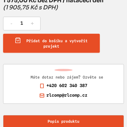
1 575,00 Kč bez DPH / natáčecí den
(1 905,75 Kč s DPH)
-
+
Přidat do košíku a vytvořit
projekt
Máte dotaz nebo zájem? Ozvěte se
+420 602 340 387
rlcomp@rlcomp.cz
Popis produktu