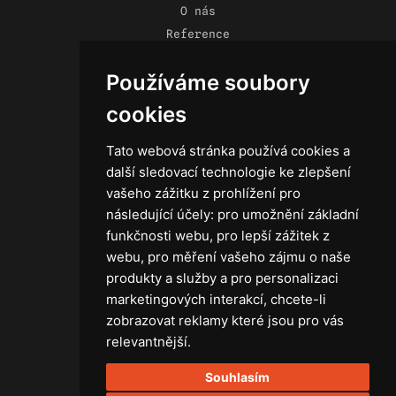
O nás
Reference
Novinky
Používáme soubory
Kontakt
Obchodní podmínky
cookies
Zásady ochrany osobních údajů
Tato webová stránka používá cookies a
další sledovací technologie ke zlepšení
vašeho zážitku z prohlížení pro
následující účely:
pro umožnění základní
Technika
funkčnosti webu
,
pro lepší zážitek z
Světla
webu
,
pro měření vašeho zájmu o naše
Příslušenství ke světlům
produkty a služby a pro personalizaci
Osvětlovací technika GRIP
marketingových interakcí
,
chcete-li
Baterie
zobrazovat reklamy které jsou pro vás
Stativy
relevantnější
.
Lighting control
Souhlasím
Ostatní