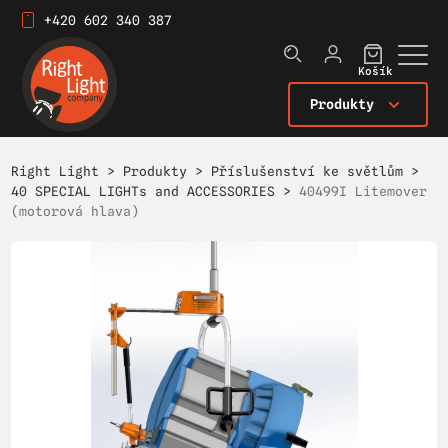
+420 602 340 387
Košík
Produkty
Right Light
>
Produkty
>
Příslušenství ke světlům
>
40 SPECIAL LIGHTs and ACCESSORIES
>
40499I Litemover
(motorová hlava)