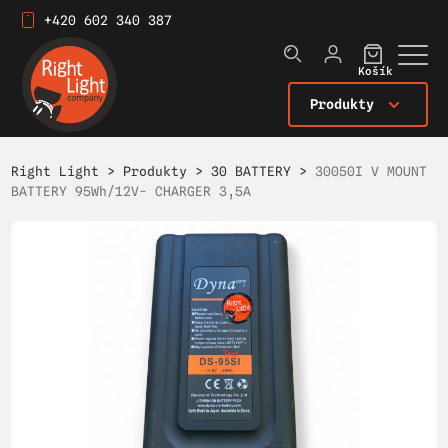
+420 602 340 387
Košík
Produkty
Right Light
>
Produkty
>
30 BATTERY
>
30050I V MOUNT
BATTERY 95Wh/12V- CHARGER 3,5A