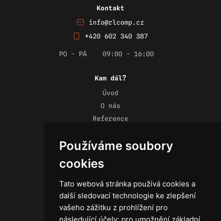
Kontakt
info@rlcomp.cz
+420 602 340 387
PO - PÁ
09:00 - 16:00
Kam dál?
Úvod
O nás
Reference
Novinky
Používáme soubory
Kontakt
Obchodní podmínky
cookies
Zásady ochrany osobních údajů
Tato webová stránka používá cookies a
další sledovací technologie ke zlepšení
vašeho zážitku z prohlížení pro
následující účely:
pro umožnění základní
Technika