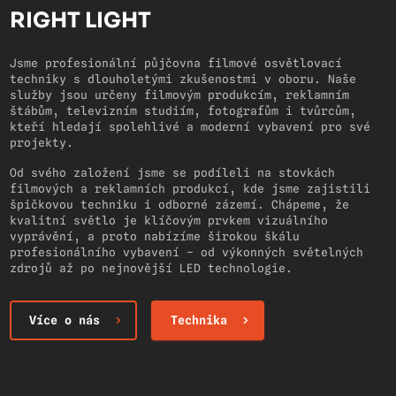
RIGHT LIGHT
Jsme profesionální půjčovna filmové osvětlovací
techniky s dlouholetými zkušenostmi v oboru. Naše
služby jsou určeny filmovým produkcím, reklamním
štábům, televizním studiím, fotografům i tvůrcům,
kteří hledají spolehlivé a moderní vybavení pro své
projekty.
Od svého založení jsme se podíleli na stovkách
filmových a reklamních produkcí, kde jsme zajistili
špičkovou techniku i odborné zázemí. Chápeme, že
kvalitní světlo je klíčovým prvkem vizuálního
vyprávění, a proto nabízíme širokou škálu
profesionálního vybavení – od výkonných světelných
zdrojů až po nejnovější LED technologie.
Více o nás
Technika