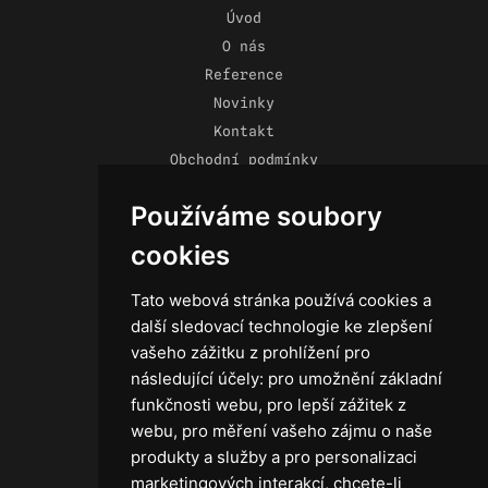
Úvod
O nás
Reference
Novinky
Kontakt
Obchodní podmínky
Zásady ochrany osobních údajů
Používáme soubory
cookies
Tato webová stránka používá cookies a
Technika
další sledovací technologie ke zlepšení
Světla
vašeho zážitku z prohlížení pro
Příslušenství ke světlům
následující účely:
pro umožnění základní
Osvětlovací technika GRIP
funkčnosti webu
,
pro lepší zážitek z
Baterie
webu
,
pro měření vašeho zájmu o naše
Stativy
produkty a služby a pro personalizaci
Lighting control
marketingových interakcí
,
chcete-li