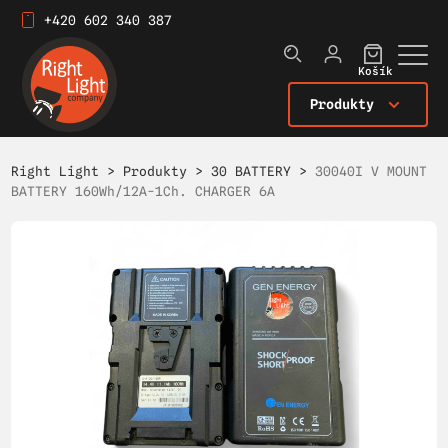
+420 602 340 387
Košík
Produkty
Right Light
>
Produkty
>
30 BATTERY
>
30040I V MOUNT
BATTERY 160Wh/12A-1Ch. CHARGER 6A