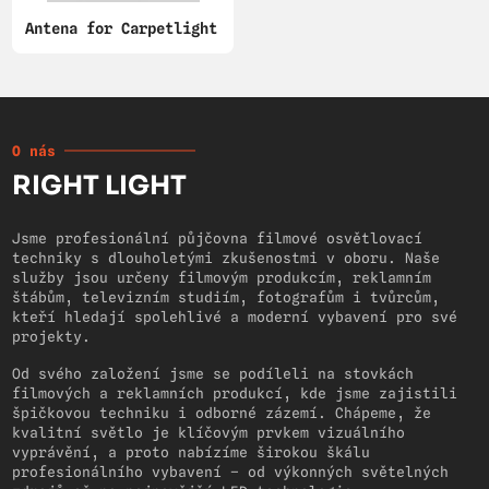
Antena for Carpetlight
O nás
RIGHT LIGHT
Jsme profesionální půjčovna filmové osvětlovací
techniky s dlouholetými zkušenostmi v oboru. Naše
služby jsou určeny filmovým produkcím, reklamním
štábům, televizním studiím, fotografům i tvůrcům,
kteří hledají spolehlivé a moderní vybavení pro své
projekty.
Od svého založení jsme se podíleli na stovkách
filmových a reklamních produkcí, kde jsme zajistili
špičkovou techniku i odborné zázemí. Chápeme, že
kvalitní světlo je klíčovým prvkem vizuálního
vyprávění, a proto nabízíme širokou škálu
profesionálního vybavení – od výkonných světelných