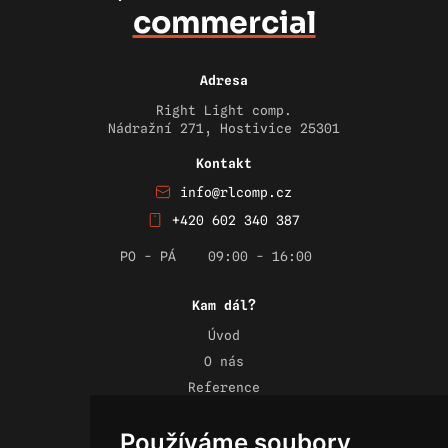
commercial
Adresa
Right Light comp.
Nádražní 271, Hostivice 25301
Kontakt
info@rlcomp.cz
+420 602 340 387
PO - PÁ
09:00 - 16:00
Kam dál?
Úvod
O nás
Reference
Novinky
Používáme soubory
Kontakt