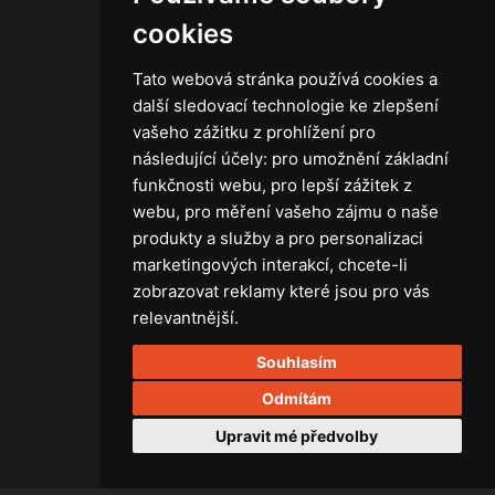
Obchodní podmínky
cookies
Zásady ochrany osobních údajů
Tato webová stránka používá cookies a
další sledovací technologie ke zlepšení
vašeho zážitku z prohlížení pro
následující účely:
pro umožnění základní
Technika
funkčnosti webu
,
pro lepší zážitek z
Světla
webu
,
pro měření vašeho zájmu o naše
Příslušenství ke světlům
produkty a služby a pro personalizaci
Osvětlovací technika GRIP
marketingových interakcí
,
chcete-li
Baterie
zobrazovat reklamy které jsou pro vás
Stativy
relevantnější
.
Lighting control
Souhlasím
Ostatní
Rozvaděče a kabely
Odmítám
Spotřební materiál
Upravit mé předvolby
Z75 MISC. (RŮZNÉ) Accessories