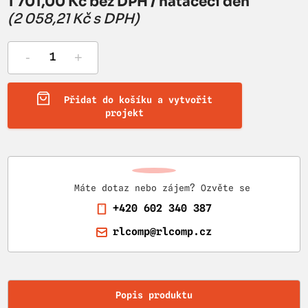
1 701,00 Kč bez DPH / natáčecí den
(2 058,21 Kč s DPH)
-
+
Přidat do košíku a vytvořit
projekt
Máte dotaz nebo zájem? Ozvěte se
+420 602 340 387
rlcomp@rlcomp.cz
Popis produktu