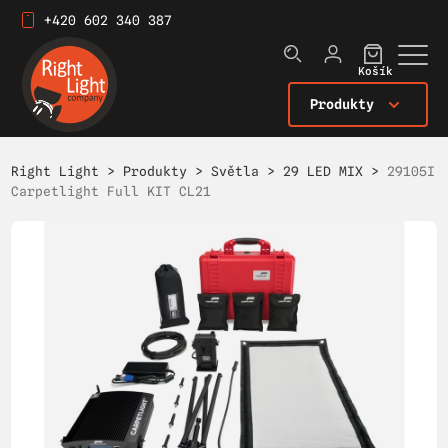
+420 602 340 387
Košík
Produkty
Right Light
>
Produkty
>
Světla
>
29 LED MIX
>
29105I
Carpetlight Full KIT CL21