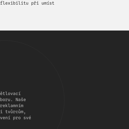
flexibilitu při umíst
ětlovací
boru. Naše
reklamním
i tvůrcům,
vení pro své