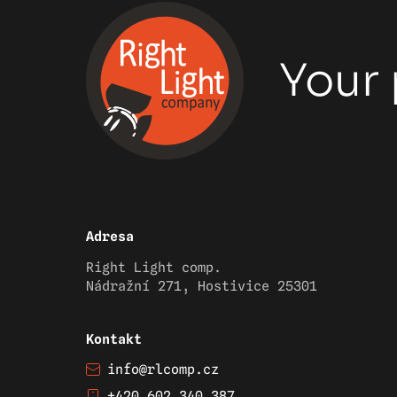
Your 
Adresa
Right Light comp.
Nádražní 271, Hostivice 25301
Kontakt
info@rlcomp.cz
+420 602 340 387