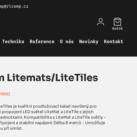
mp@rlcomp.cz
Košík
Technika
Reference
O nás
Novinky
Kontakt
 Litemats/LiteTiles
5900I
Tiles je kvalitní prodlužovací kabel navržený pro
propojení LED světel LiteMat a LiteTile s jejich
jednotkami. Kompatibilita s LiteMat a LiteTile světly -
řipojení a stabilní napájení; Délka 8 metrů - Umožňuje
tu při umíst.