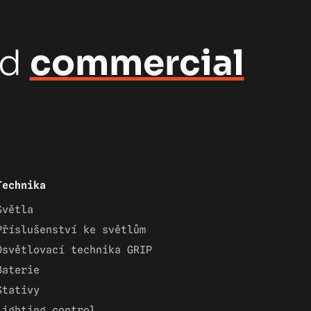
nd
commercial
Technika
Světla
Příslušenství ke světlům
Osvětlovací technika GRIP
Baterie
Stativy
Lighting control