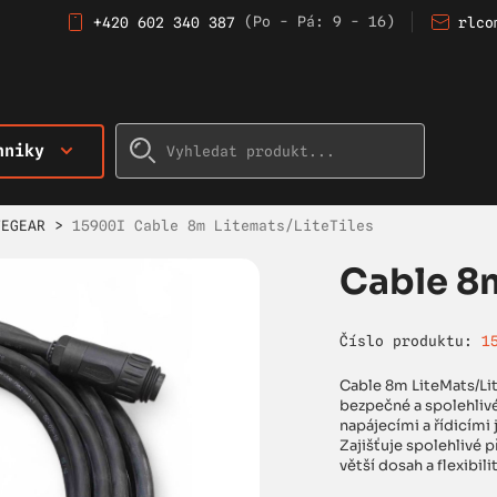
(Po - Pá: 9 - 16)
+420 602 340 387
rlco
hniky
TEGEAR
>
15900I Cable 8m Litemats/LiteTiles
Cable 8m
Číslo produktu:
1
Cable 8m LiteMats/Lite
bezpečné a spolehlivé 
napájecími a řídicími 
Zajišťuje spolehlivé p
větší dosah a flexibili