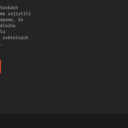
tovkách
me zajistili
ápeme, že
álního
lu
 světelných
.