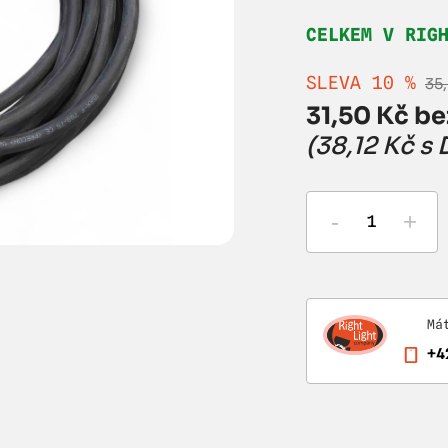
CELKEM V RIG
SLEVA 10 %
35
31,50 Kč be
(38,12 Kč s
-
+
Má
+4