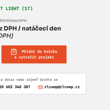
HT LIGHT (17)
,00 Kč bez DPH
z DPH / natáčecí den
 DPH)
Přidat do košíku
a vytvořit projekt
te dotaz nebo zájem? Ozvěte se
20 602 340 387
rlcomp@rlcomp.cz