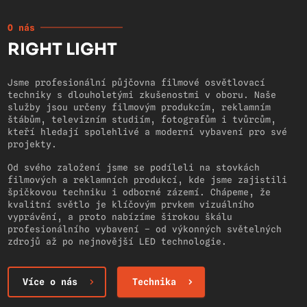
O nás
RIGHT LIGHT
Jsme profesionální půjčovna filmové osvětlovací
techniky s dlouholetými zkušenostmi v oboru. Naše
služby jsou určeny filmovým produkcím, reklamním
štábům, televizním studiím, fotografům i tvůrcům,
kteří hledají spolehlivé a moderní vybavení pro své
projekty.
Od svého založení jsme se podíleli na stovkách
filmových a reklamních produkcí, kde jsme zajistili
špičkovou techniku i odborné zázemí. Chápeme, že
kvalitní světlo je klíčovým prvkem vizuálního
vyprávění, a proto nabízíme širokou škálu
profesionálního vybavení – od výkonných světelných
zdrojů až po nejnovější LED technologie.
Více o nás
Technika