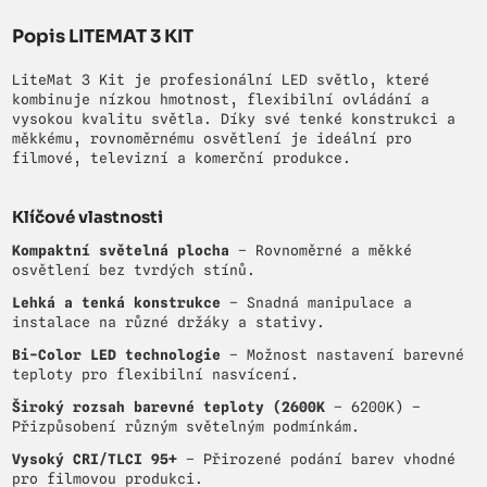
Popis LITEMAT 3 KIT
LiteMat 3 Kit je profesionální LED světlo, které
kombinuje nízkou hmotnost, flexibilní ovládání a
vysokou kvalitu světla. Díky své tenké konstrukci a
měkkému, rovnoměrnému osvětlení je ideální pro
filmové, televizní a komerční produkce.
Klíčové vlastnosti
Kompaktní světelná plocha
– Rovnoměrné a měkké
osvětlení bez tvrdých stínů.
Lehká a tenká konstrukce
– Snadná manipulace a
instalace na různé držáky a stativy.
Bi-Color LED technologie
– Možnost nastavení barevné
teploty pro flexibilní nasvícení.
Široký rozsah barevné teploty (2600K
– 6200K) –
Přizpůsobení různým světelným podmínkám.
Vysoký CRI/TLCI 95+
– Přirozené podání barev vhodné
pro filmovou produkci.