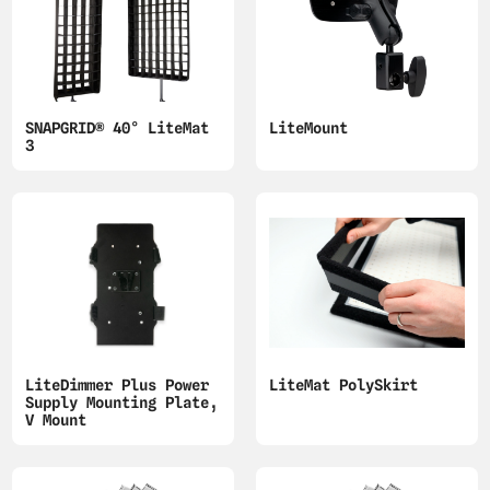
SNAPGRID® 40° LiteMat
LiteMount
3
LiteDimmer Plus Power
LiteMat PolySkirt
Supply Mounting Plate,
V Mount