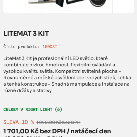
LITEMAT 3 KIT
Číslo produktu:
15003I
LiteMat 3 Kit je profesionální LED světlo, které
kombinuje nízkou hmotnost, flexibilní ovládání a
vysokou kvalitu světla. Kompaktní světelná plocha -
Rovnoměrné a měkké osvětlení bez tvrdých stínů; Lehká
a tenká konstrukce - Snadná manipulace a instalace na
různé držáky a stativy.
CELKEM V RIGHT LIGHT (6)
SLEVA 10 %
1 890,00 Kč bez DPH
1 701,00 Kč bez DPH / natáčecí den