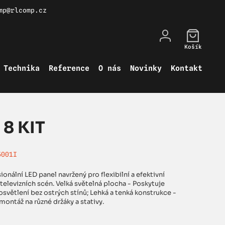
mp@rlcomp.cz
Košík
Technika
Reference
O nás
Novinky
Kontakt
 8 KIT
5001I
sionální LED panel navržený pro flexibilní a efektivní
televizních scén. Velká světelná plocha - Poskytuje
větlení bez ostrých stínů; Lehká a tenká konstrukce -
ontáž na různé držáky a stativy.