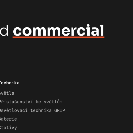
nd
commercial
Technika
Světla
Příslušenství ke světlům
Osvětlovací technika GRIP
Baterie
Stativy