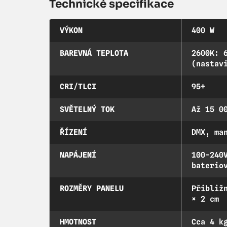
Technické specifikace
VÝKON
400 W
BAREVNÁ TEPLOTA
2600K: 
(nastav
CRI/TLCI
95+
SVĚTELNÝ TOK
Až 15 0
ŘÍZENÍ
DMX, ma
NAPÁJENÍ
100-240
baterio
ROZMĚRY PANELU
Přibliž
× 2 cm
HMOTNOST
Cca 4 k