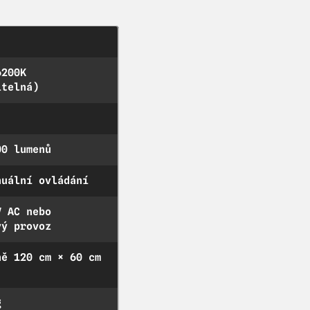
6200K
itelná)
00 lumenů
nuální ovládání
V AC nebo
vý provoz
ně 120 cm × 60 cm
g