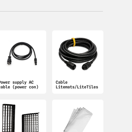
Power supply AC
Cable
cable (power con)
Litemats/LiteTiles