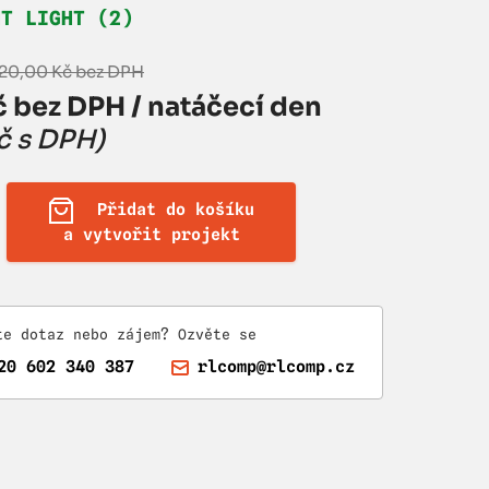
HT LIGHT (2)
220,00 Kč bez DPH
 bez DPH / natáčecí den
č s DPH)
Přidat do košíku
a vytvořit projekt
te dotaz nebo zájem? Ozvěte se
20 602 340 387
rlcomp@rlcomp.cz