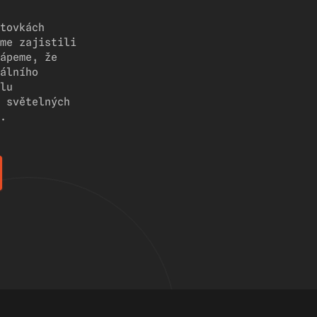
tovkách
me zajistili
ápeme, že
álního
lu
 světelných
.