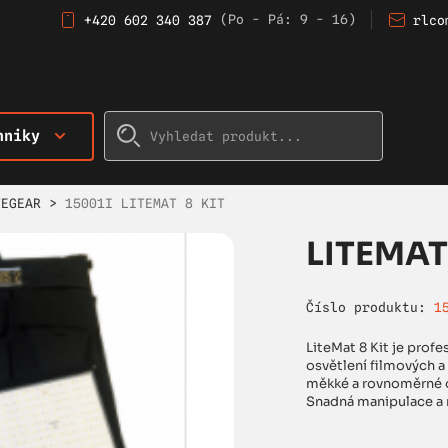
(Po - Pá: 9 - 16)
+420 602 340 387
rlco
hniky
TEGEAR
>
15001I LITEMAT 8 KIT
LITEMAT
Číslo produktu:
1
LiteMat 8 Kit je profe
osvětlení filmových a 
měkké a rovnoměrné os
Snadná manipulace a m