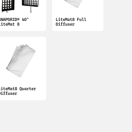
SNAPGRID® 40°
LiteMat8 Full
LiteMat 8
Diffuser
LiteMat8 Quarter
Diffuser