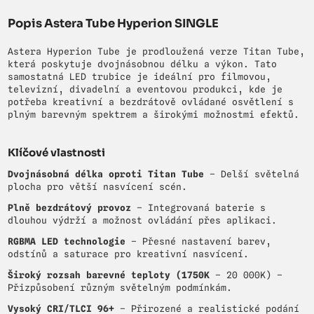
Popis Astera Tube Hyperion SINGLE
Astera Hyperion Tube je prodloužená verze Titan Tube,
která poskytuje dvojnásobnou délku a výkon. Tato
samostatná LED trubice je ideální pro filmovou,
televizní, divadelní a eventovou produkci, kde je
potřeba kreativní a bezdrátově ovládané osvětlení s
plným barevným spektrem a širokými možnostmi efektů.
Klíčové vlastnosti
Dvojnásobná délka oproti Titan Tube
– Delší světelná
plocha pro větší nasvícení scén.
Plně bezdrátový provoz
– Integrovaná baterie s
dlouhou výdrží a možnost ovládání přes aplikaci.
RGBMA LED technologie
– Přesné nastavení barev,
odstínů a saturace pro kreativní nasvícení.
Široký rozsah barevné teploty (1750K
– 20 000K) –
Přizpůsobení různým světelným podmínkám.
Vysoký CRI/TLCI 96+
– Přirozené a realistické podání