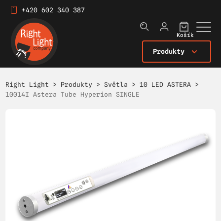
+420 602 340 387
Košík
Produkty
Right Light
>
Produkty
>
Světla
>
10 LED ASTERA
>
10014I Astera Tube Hyperion SINGLE