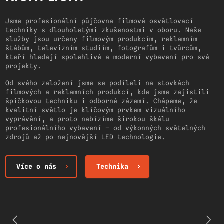
Jsme profesionální půjčovna filmové osvětlovací
techniky s dlouholetými zkušenostmi v oboru. Naše
služby jsou určeny filmovým produkcím, reklamním
štábům, televizním studiím, fotografům i tvůrcům,
kteří hledají spolehlivé a moderní vybavení pro své
projekty.
Od svého založení jsme se podíleli na stovkách
filmových a reklamních produkcí, kde jsme zajistili
špičkovou techniku i odborné zázemí. Chápeme, že
kvalitní světlo je klíčovým prvkem vizuálního
vyprávění, a proto nabízíme širokou škálu
profesionálního vybavení – od výkonných světelných
zdrojů až po nejnovější LED technologie.
Více o nás
Technika