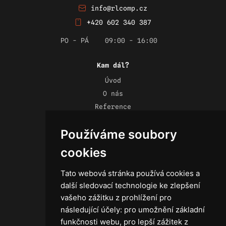
info@rlcomp.cz
+420 602 340 387
PO - PÁ
09:00 - 16:00
Kam dál?
Úvod
O nás
Reference
Novinky
Používáme soubory
Kontakt
Obchodní podmínky
cookies
Zásady ochrany osobních údajů
Tato webová stránka používá cookies a
další sledovací technologie ke zlepšení
vašeho zážitku z prohlížení pro
následující účely:
pro umožnění základní
Technika
funkčnosti webu
,
pro lepší zážitek z