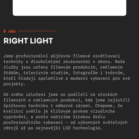
O nás
RIGHT LIGHT
Jsme profesionální půjčovna filmové osvětlovací
techniky s dlouholetými zkušenostmi v oboru. Naše
služby jsou určeny filmovým produkcím, reklamním
štábům, televizním studiím, fotografům i tvůrcům,
kteří hledají spolehlivé a moderní vybavení pro své
projekty.
Od svého založení jsme se podíleli na stovkách
filmových a reklamních produkcí, kde jsme zajistili
špičkovou techniku i odborné zázemí. Chápeme, že
kvalitní světlo je klíčovým prvkem vizuálního
vyprávění, a proto nabízíme širokou škálu
profesionálního vybavení – od výkonných světelných
zdrojů až po nejnovější LED technologie.