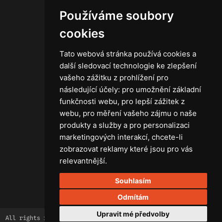
Zásady ochrany osobních údajů
Používáme soubory
cookies
Tato webová stránka používá cookies a
Technika
další sledovací technologie ke zlepšení
Světla
vašeho zážitku z prohlížení pro
Příslušenství ke světlům
následující účely:
pro umožnění základní
Osvětlovací technika GRIP
funkčnosti webu
,
pro lepší zážitek z
Baterie
webu
,
pro měření vašeho zájmu o naše
Stativy
produkty a služby a pro personalizaci
Lighting control
marketingových interakcí
,
chcete-li
Ostatní
zobrazovat reklamy které jsou pro vás
Rozvaděče a kabely
relevantnější
.
Spotřební materiál
Souhlasím
Z75 MISC. (RŮZNÉ) Accessories
Odmítám
Upravit mé předvolby
All rights reserved. 2026 Right Light.
braincoded by
frontio