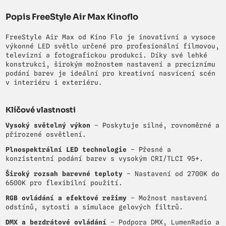
Popis FreeStyle Air Max Kinoflo
FreeStyle Air Max od Kino Flo je inovativní a vysoce
výkonné LED světlo určené pro profesionální filmovou,
televizní a fotografickou produkci. Díky své lehké
konstrukci, širokým možnostem nastavení a preciznímu
podání barev je ideální pro kreativní nasvícení scén
v interiéru i exteriéru.
Klíčové vlastnosti
Vysoký světelný výkon
– Poskytuje silné, rovnoměrné a
přirozené osvětlení.
Plnospektrální LED technologie
– Přesné a
konzistentní podání barev s vysokým CRI/TLCI 95+.
Široký rozsah barevné teploty
– Nastavení od 2700K do
6500K pro flexibilní použití.
RGB ovládání a efektové režimy
– Možnost nastavení
odstínů, sytosti a simulace gelových filtrů.
DMX a bezdrátové ovládání
– Podpora DMX, LumenRadio a