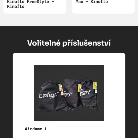
Kinoflo FreeStyle –
Max – Kinoflo
Kinoflo
Volitelné příslušenství
Airdome L