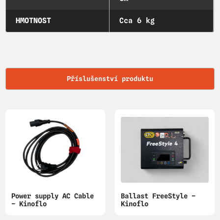
HMOTNOST
Cca 6 kg
Příslušenství produktu
Power supply AC Cable
Ballast FreeStyle –
– Kinoflo
Kinoflo