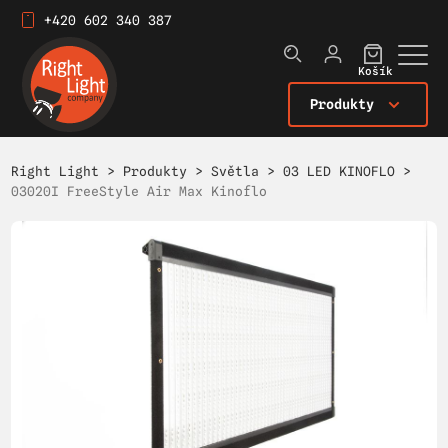
+420 602 340 387
Košík
Produkty
Right Light
>
Produkty
>
Světla
>
03 LED KINOFLO
>
03020I FreeStyle Air Max Kinoflo