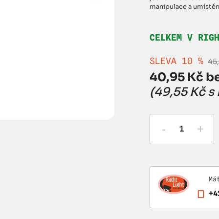
manipulace a umístěn
CELKEM V RIG
SLEVA 10 %
45
40,95 Kč be
(49,55 Kč s
-
+
Má
+4