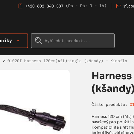
(Po - Pá: 9 - 16)
+420 602 340 387
rlco
hniky
O
>
01020I Harness 120cm(4ft)single (kšandy) – Kinoflo
Harness
(kšandy)
Číslo produktu:
0
Harness 120 cm (4ft) 
navržený pro použití 
Kompatibilita s 4ft f
jednotlivé světelné zd