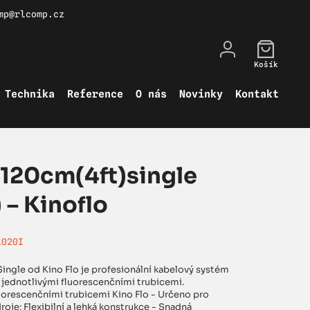
mp@rlcomp.cz
Košík
Technika
Reference
O nás
Novinky
Kontakt
 120cm(4ft)single
 – Kinoflo
1020I
Single od Kino Flo je profesionální kabelový systém
s jednotlivými fluorescenčními trubicemi.
luorescenčními trubicemi Kino Flo - Určeno pro
roje; Flexibilní a lehká konstrukce - Snadná