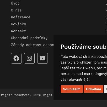
Úvod
O nás
Reference
Novinky
Kontakt
Obchodní podmínky
Zásady ochrany osobních údajů
Používáme soub
Tato webová stránka použív
zážitku z prohlížení pro nás
lepší zážitek z webu
,
pro m
personalizaci marketingový
vás relevantnější
.
Souhlasím
Odmítám
 rights reserved. 2026 Right Light.
braincoded by
fro
Spravovat nastavení cookies