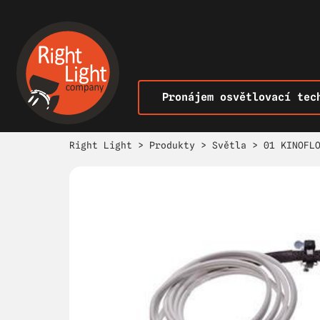
Pronájem osvětlovací tec
Right Light
>
Produkty
>
Světla
>
01 KINOFL