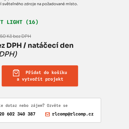
í světelného zdroje na požadované místo.
HT LIGHT (16)
,50 Kč bez DPH
z DPH / natáčecí den
 DPH)
Přidat do košíku
a vytvořit projekt
te dotaz nebo zájem? Ozvěte se
20 602 340 387
rlcomp@rlcomp.cz