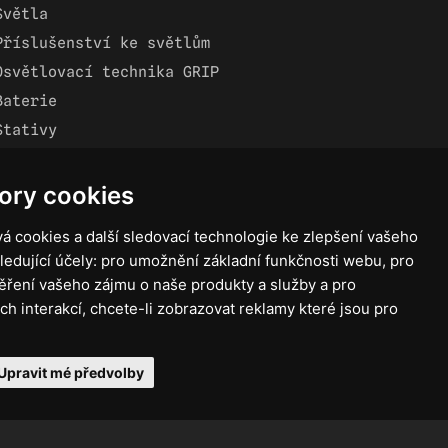
Světla
Příslušenství ke světlům
Osvětlovací technika GRIP
Baterie
Stativy
Lighting control
Ostatní
ory cookies
Rozvaděče a kabely
á cookies a další sledovací technologie ke zlepšení vašeho
Spotřební materiál
ledující účely:
pro umožnění základní funkčnosti webu
,
pro
Z75 MISC. (RŮZNÉ) Accessories
ěření vašeho zájmu o naše produkty a služby a pro
ch interakcí
,
chcete-li zobrazovat reklamy které jsou pro
Upravit mé předvolby
ntio