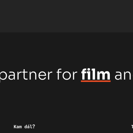
partner for
film
a
Kam dál?