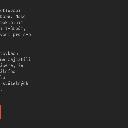
ětlovací
boru. Naše
reklamním
i tvůrcům,
vení pro své
tovkách
me zajistili
ápeme, že
álního
lu
 světelných
.