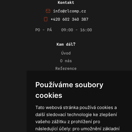
Kontakt
info@rlcomp.cz
+420 602 340 387
PO - PÁ
09:00 - 16:00
Kam dál?
Úvod
O nás
Reference
Novinky
Používáme soubory
Kontakt
Obchodní podmínky
cookies
Zásady ochrany osobních údajů
Tato webová stránka používá cookies a
další sledovací technologie ke zlepšení
vašeho zážitku z prohlížení pro
následující účely:
pro umožnění základní
Technika