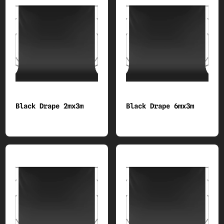
48 FRAMEs AND TUBEs
50 BUTTERFLY RAGs
54 DRAPEs (Hadry)
65 GRIP Accessories
Black Drape 2mx3m
Black Drape 6mx3m