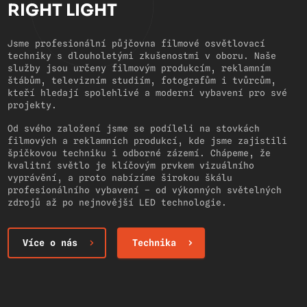
RIGHT LIGHT
Jsme profesionální půjčovna filmové osvětlovací
techniky s dlouholetými zkušenostmi v oboru. Naše
služby jsou určeny filmovým produkcím, reklamním
štábům, televizním studiím, fotografům i tvůrcům,
kteří hledají spolehlivé a moderní vybavení pro své
projekty.
Od svého založení jsme se podíleli na stovkách
filmových a reklamních produkcí, kde jsme zajistili
špičkovou techniku i odborné zázemí. Chápeme, že
kvalitní světlo je klíčovým prvkem vizuálního
vyprávění, a proto nabízíme širokou škálu
profesionálního vybavení – od výkonných světelných
zdrojů až po nejnovější LED technologie.
Více o nás
Technika